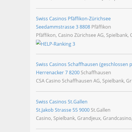
Swiss Casinos Pfäffikon-Zürichsee
Seedammstrasse 3
8808
Pfäffikon
Pfäffikon, Casino Zürichsee AG, Spielbank,
Swiss Casinos Schaffhausen (geschlossen p
Herrenacker 7
8200
Schaffhausen
CSA Casino Schaffhausen AG, Spielbank, Gr
Swiss Casinos St.Gallen
St.Jakob Strasse 55
9000
St.Gallen
Casino, Spielbank, Grandjeux, Grandcasino