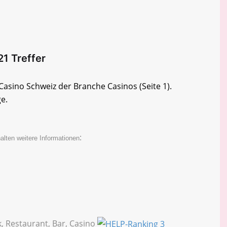
21 Treffer
e Casino Schweiz der Branche Casinos
(Seite 1)
.
ge.
:
alten weitere Informationen
k, Restaurant, Bar, Casino