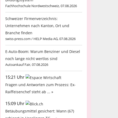
Fachhochschule Nordwestschweiz, 07.08.2026
Schweizer Firmenverzeichnis:
Unternehmen nach Kanton, Ort und
Branche finden
swiss-press.com / HELP Media AG, 07.08.2026
E-Auto-Boom: Warum Benziner und Diesel
noch lange nicht wertlos sind
Autoankauf Fair, 07.08.2026
15:21 Uhr
Fragen und Antworten zum Prozess: Ex-
Raiffeisenchef steht ab ... »
15:09 Uhr
Betäubungsmittel gesichert: Mann (67)