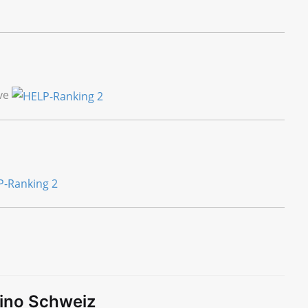
ève
sino Schweiz