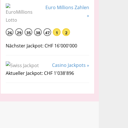
Euro Millions Zahlen
»
26
29
35
38
47
1
2
Nächster Jackpot: CHF 16'000'000
Casino Jackpots »
Aktueller Jackpot: CHF 1'038'896