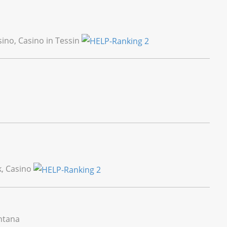
sino, Casino in Tessin
k, Casino
ntana