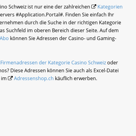
ino Schweiz ist nur eine der zahlreichen
Kategorien
rvers #Application.Portal#. Finden Sie einfach Ihr
rnehmen durch die Suche in der richtigen Kategorie
as Suchfeld im oberen Bereich dieser Seite. Auf dem
-Abo
können Sie Adressen der Casino- und Gaming-
e
Firmenadressen der Kategorie Casino Schweiz
oder
os? Diese Adressen können Sie auch als Excel-Datei
 im
Adressenshop.ch
käuflich erwerben.