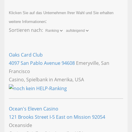
Klicken Sie auf das Unternehmen Ihrer Wahl und Sie erhalten
:
weitere Informationen
Sortieren nach:
Oaks Card Club
4097 San Pablo Avenue
94608
Emeryville, San
Francisco
Casino, Spielbank in Amerika, USA
Ocean's Eleven Casino
121 Brooks Street I-5 East on Mission
92054
Oceanside