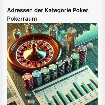
Adressen der Kategorie Poker,
Pokerraum