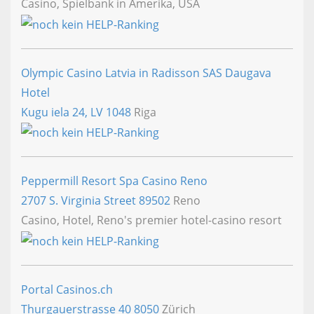
Casino, Spielbank in Amerika, USA
Olympic Casino Latvia in Radisson SAS Daugava
Hotel
Kugu iela 24, LV
1048
Riga
Peppermill Resort Spa Casino Reno
2707 S. Virginia Street
89502
Reno
Casino, Hotel, Reno's premier hotel-casino resort
Portal Casinos.ch
Thurgauerstrasse 40
8050
Zürich