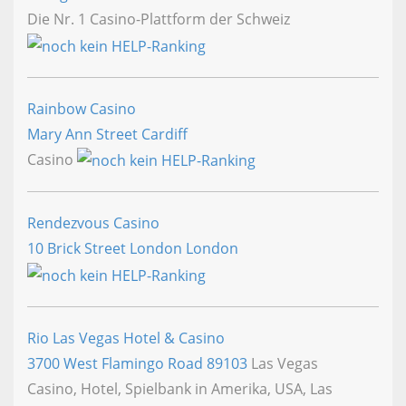
Die Nr. 1 Casino-Plattform der Schweiz
Rainbow Casino
Mary Ann Street Cardiff
Casino
Rendezvous Casino
10 Brick Street London London
Rio Las Vegas Hotel & Casino
3700 West Flamingo Road
89103
Las Vegas
Casino, Hotel, Spielbank in Amerika, USA, Las