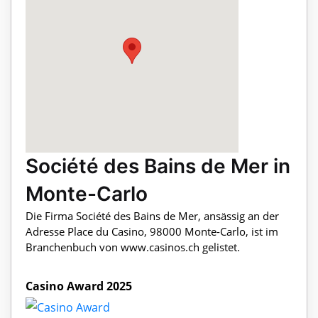
Société des Bains de Mer in
Monte-Carlo
Die Firma Société des Bains de Mer, ansässig an der
Adresse Place du Casino, 98000 Monte-Carlo, ist im
Branchenbuch von www.casinos.ch gelistet.
Casino Award 2025