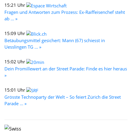
15:21 Uhr
Fragen und Antworten zum Prozess: Ex-Raiffeisenchef steht
ab ... »
15:09 Uhr
Betäubungsmittel gesichert: Mann (67) schiesst in
Uesslingen TG ... »
15:02 Uhr
Dein Promillewert an der Street Parade: Finde es hier heraus
»
15:01 Uhr
Grösste Technoparty der Welt – So feiert Zürich die Street
Parade ... »