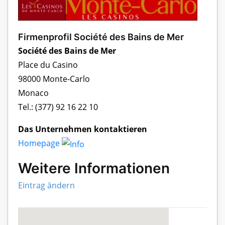
Firmenprofil Société des Bains de Mer
Société des Bains de Mer
Place du Casino
98000 Monte-Carlo
Monaco
Tel.: (377) 92 16 22 10
Das Unternehmen kontaktieren
Homepage
Weitere Informationen
Eintrag ändern