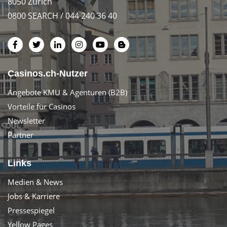
8050 Zürich
0800 SEARCH / 044 240 36 40
Casinos.ch-Nutzer
Angebote KMU & Agenturen (B2B)
Vorteile für Casinos
Newsletter
Partner
Links
Medien & News
Jobs & Karriere
Pressespiegel
Yellow Pages