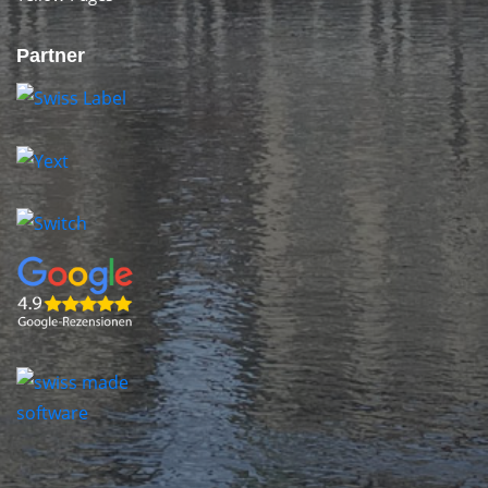
Partner