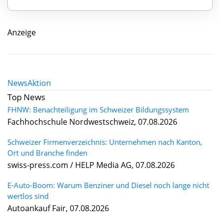
Anzeige
News
Aktion
Top News
FHNW: Benachteiligung im Schweizer Bildungssystem
Fachhochschule Nordwestschweiz, 07.08.2026
Schweizer Firmenverzeichnis: Unternehmen nach Kanton,
Ort und Branche finden
swiss-press.com / HELP Media AG, 07.08.2026
E-Auto-Boom: Warum Benziner und Diesel noch lange nicht
wertlos sind
Autoankauf Fair, 07.08.2026