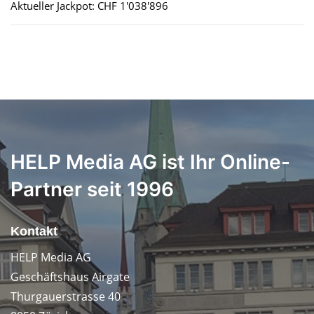
Aktueller Jackpot: CHF 1'038'896
HELP Media AG ist Ihr Online-
Partner seit 1996
Kontakt
HELP Media AG
Geschäftshaus Airgate
Thurgauerstrasse 40