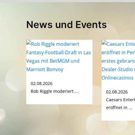
News und Events
02.08.2026
Rob Riggle moderiert ...
02.08.2026
Caesars Enter
eröffnet in ...