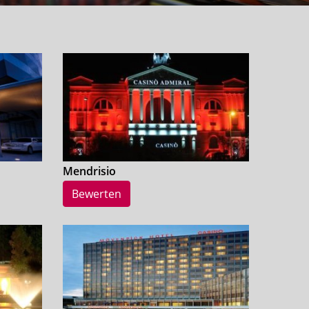
Mendrisio
Bewerten