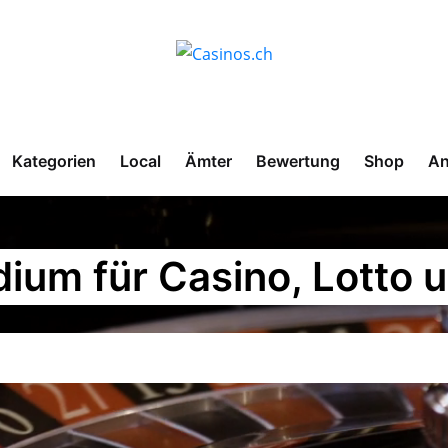
Kategorien
Local
Ämter
Bewertung
Shop
An
um für Casino, Lotto u