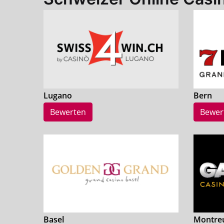
Lugano
Bern
Bewerten
Bewer
Basel
Montre