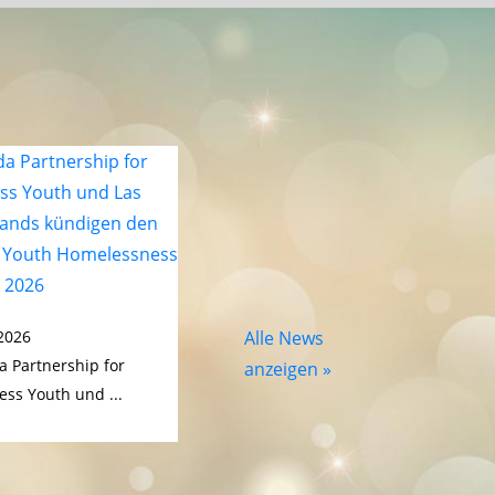
2026
Alle News
 Partnership for
anzeigen »
ss Youth und ...