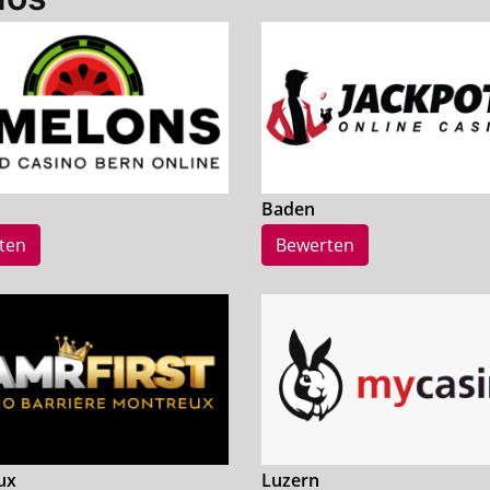
Baden
ten
Bewerten
ux
Luzern