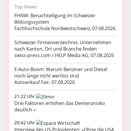
Top News
FHNW: Benachteiligung im Schweizer
Bildungssystem
Fachhochschule Nordwestschweiz, 07.08.2026
Schweizer Firmenverzeichnis: Unternehmen
nach Kanton, Ort und Branche finden
swiss-press.com / HELP Media AG, 07.08.2026
E-Auto-Boom: Warum Benziner und Diesel
noch lange nicht wertlos sind
Autoankauf Fair, 07.08.2026
21:22 Uhr
Drei Faktoren erhöhen das Demenzrisiko
deutlich »
20:42 Uhr
Interview des US-Präsidenten: «Ohne die USA