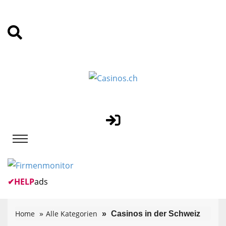
✔
HELP
ads
Home
Alle Kategorien
Casinos in der Schweiz