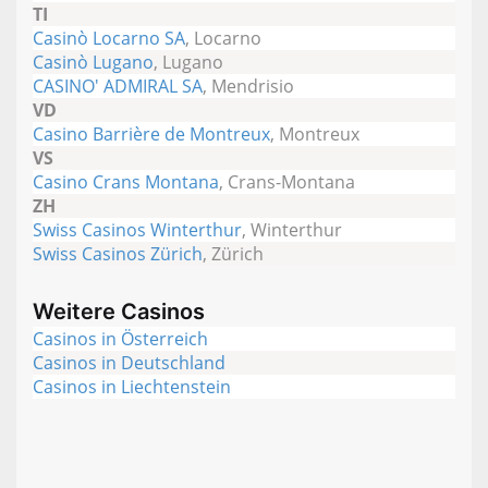
TI
Casinò Locarno SA
, Locarno
Casinò Lugano
, Lugano
CASINO' ADMIRAL SA
, Mendrisio
VD
Casino Barrière de Montreux
, Montreux
VS
Casino Crans Montana
, Crans-Montana
ZH
Swiss Casinos Winterthur
, Winterthur
Swiss Casinos Zürich
, Zürich
Weitere Casinos
Casinos in Österreich
Casinos in Deutschland
Casinos in Liechtenstein