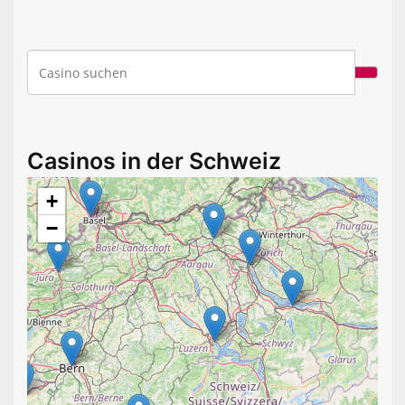
Casinos in der Schweiz
+
−