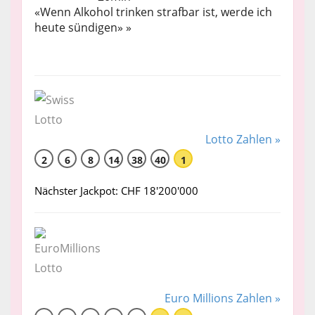
«Wenn Alkohol trinken strafbar ist, werde ich
heute sündigen» »
Lotto Zahlen »
2
6
8
14
38
40
1
Nächster Jackpot: CHF 18'200'000
Euro Millions Zahlen »