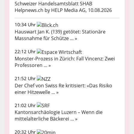
Schweizer Handelsamtsblatt SHAB
Helpnews.ch by HELP Media AG, 10.08.2026
10:34 Uhr
Hauswart Jan K. (†39) getötet: Stationäre
Massnahme für Schütze ... »
22:12 Uhr
Monster-Prozess in Zürich: Fall Vincenz: Zwei
Professoren ... »
21:52 Uhr
Der Chef von Swiss Re kritisiert: «Das Risiko
einer Hitzewelle ... »
21:02 Uhr
Kantonsarchäologie Luzern – Wenn die
mittelalterliche Bäckerei ... »
20:32 Uhr