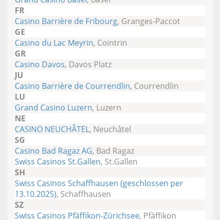
FR
Casino Barrière de Fribourg
, Granges-Paccot
GE
Casino du Lac Meyrin
, Cointrin
GR
Casino Davos
, Davos Platz
JU
Casino Barrière de Courrendlin
, Courrendlin
LU
Grand Casino Luzern
, Luzern
NE
CASINO NEUCHÂTEL
, Neuchâtel
SG
Casino Bad Ragaz AG
, Bad Ragaz
Swiss Casinos St.Gallen
, St.Gallen
SH
Swiss Casinos Schaffhausen (geschlossen per
13.10.2025)
, Schaffhausen
SZ
Swiss Casinos Pfäffikon-Zürichsee
, Pfäffikon