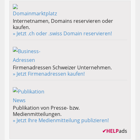
Internetnamen, Domains reservieren oder
kaufen.
» Jetzt .ch oder .swiss Domain reservieren!
Firmenadressen Schweizer Unternehmen.
» Jetzt Firmenadressen kaufen!
Publikation von Presse- bzw.
Medienmitteilungen.
» Jetzt Ihre Medienmitteilung publizieren!
✔
HELP
ads