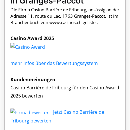
in Granges-Paccot
Die Firma Casino Barrière de Fribourg, ansässig an der
Adresse 11, route du Lac, 1763 Granges-Paccot, ist im
Branchenbuch von www.casinos.ch gelistet.
Casino Award 2025
mehr Infos über das Bewertungssystem
Kundenmeinungen
Casino Barrière de Fribourg für den Casino Award
2025 bewerten
Jetzt Casino Barrière de
Fribourg bewerten