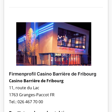
Firmenprofil Casino Barrière de Fribourg
Casino Barrière de Fribourg
11, route du Lac
1763 Granges-Paccot FR
Tel.: 026 467 70 00