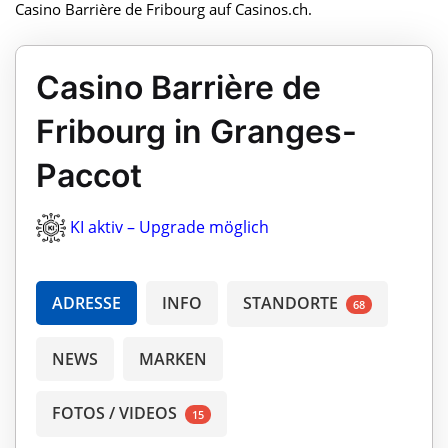
Casino Barrière de Fribourg auf Casinos.ch.
Casino Barrière de
Fribourg in Granges-
Paccot
KI aktiv – Upgrade möglich
ADRESSE
INFO
STANDORTE
68
NEWS
MARKEN
FOTOS / VIDEOS
15