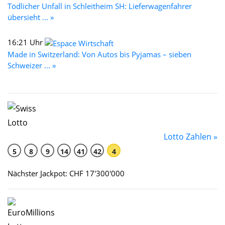
Tödlicher Unfall in Schleitheim SH: Lieferwagenfahrer
übersieht ... »
16:21 Uhr
Made in Switzerland: Von Autos bis Pyjamas – sieben
Schweizer ... »
Lotto Zahlen »
5
8
9
14
41
42
4
Nächster Jackpot: CHF 17'300'000