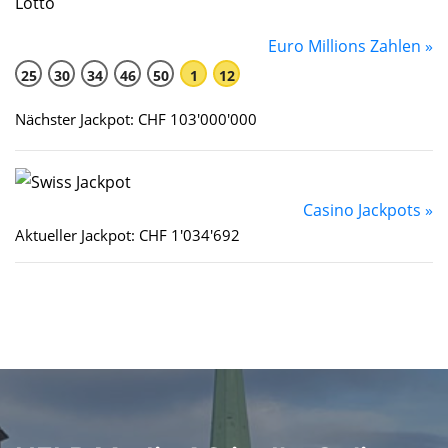
Euro Millions Zahlen »
25
30
34
46
50
1
12
Nächster Jackpot: CHF 103'000'000
Casino Jackpots »
Aktueller Jackpot: CHF 1'034'692