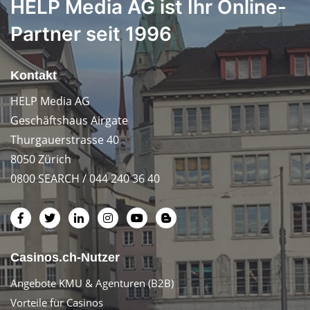
HELP Media AG ist Ihr Online-
Partner seit 1996
Kontakt
HELP Media AG
Geschäftshaus Airgate
Thurgauerstrasse 40
8050 Zürich
0800 SEARCH / 044 240 36 40
Casinos.ch-Nutzer
Angebote KMU & Agenturen (B2B)
Vorteile für Casinos