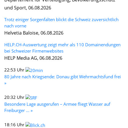
und Sport, 06.08.2026
Trotz einiger Sorgenfalten blickt die Schweiz zuversichtlich
nach vorne
Helvetia Baloise, 06.08.2026
HELP.CH-Auswertung zeigt mehr als 110 Domainendungen
bei Schweizer Firmenwebsites
HELP Media AG, 06.08.2026
22:53 Uhr
80 Jahre nach Kriegsende: Donau gibt Wehrmachtsfund frei
»
20:32 Uhr
Besondere Lage ausgerufen – Armee fliegt Wasser auf
Freiburger ... »
18:16 Uhr