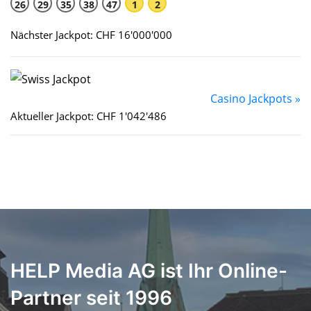
26
29
35
38
47
1
2
Nächster Jackpot: CHF 16'000'000
Casino Jackpots »
Aktueller Jackpot: CHF 1'042'486
HELP Media AG ist Ihr Online-
Partner seit 1996