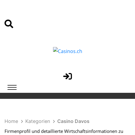
Home
Kategorien
Casino Davos
Firmenprofil und detaillierte Wirtschaftsinformationen zu