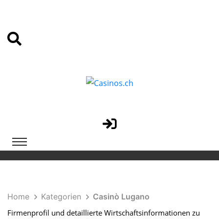
Home
Kategorien
Casinò Lugano
Firmenprofil und detaillierte Wirtschaftsinformationen zu