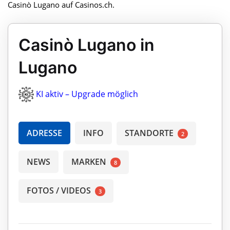
Casinò Lugano auf Casinos.ch.
Casinò Lugano in
Lugano
KI aktiv – Upgrade möglich
ADRESSE
INFO
STANDORTE
2
NEWS
MARKEN
8
FOTOS / VIDEOS
3