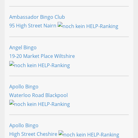
Ambassador Bingo Club
95 High Street Nairn
Angel Bingo
19-20 Market Place Wiltshire
Apollo Bingo
Waterloo Road Blackpool
Apollo Bingo
High Street Cheshire