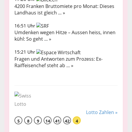
4200 Franken Bruttomiete pro Monat: Dieses
Landhaus ist gleich ... »
16:51 Uhr
Umdenken wegen Hitze – Aussen heiss, innen
kühl: So geht ... »
15:21 Uhr
Fragen und Antworten zum Prozess: Ex-
Raiffeisenchef steht ab ... »
Lotto Zahlen »
5
8
9
14
41
42
4