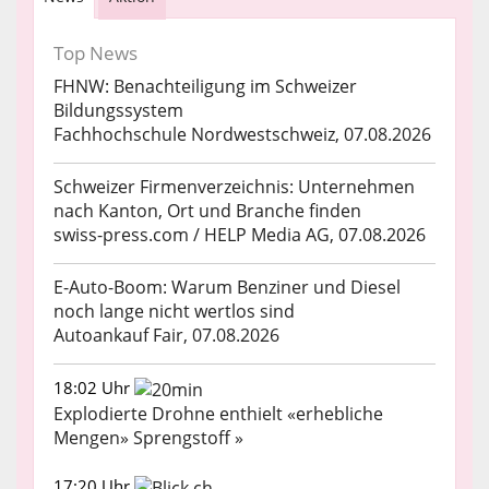
Top News
FHNW: Benachteiligung im Schweizer
Bildungssystem
Fachhochschule Nordwestschweiz, 07.08.2026
Schweizer Firmenverzeichnis: Unternehmen
nach Kanton, Ort und Branche finden
swiss-press.com / HELP Media AG, 07.08.2026
E-Auto-Boom: Warum Benziner und Diesel
noch lange nicht wertlos sind
Autoankauf Fair, 07.08.2026
18:02 Uhr
Explodierte Drohne enthielt «erhebliche
Mengen» Sprengstoff »
17:20 Uhr