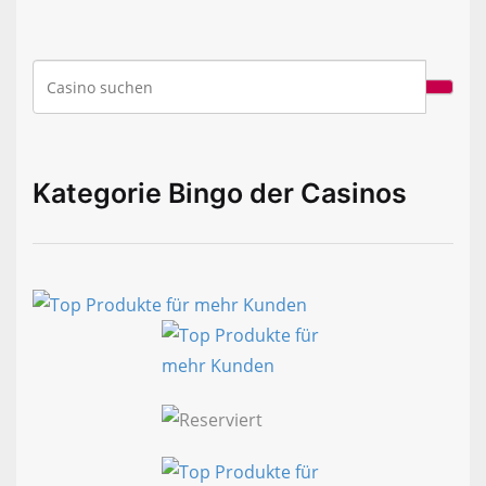
Kategorie Bingo der Casinos