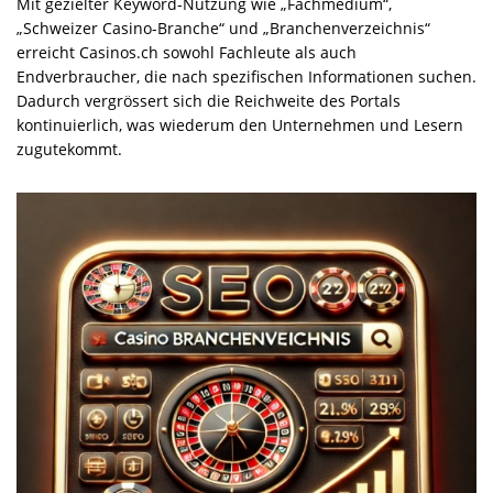
Mit gezielter Keyword-Nutzung wie „Fachmedium“,
„Schweizer Casino-Branche“ und „Branchenverzeichnis“
erreicht Casinos.ch sowohl Fachleute als auch
Endverbraucher, die nach spezifischen Informationen suchen.
Dadurch vergrössert sich die Reichweite des Portals
kontinuierlich, was wiederum den Unternehmen und Lesern
zugutekommt.