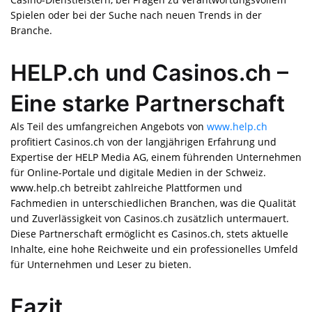
Spielen oder bei der Suche nach neuen Trends in der
Branche.
HELP.ch und Casinos.ch –
Eine starke Partnerschaft
Als Teil des umfangreichen Angebots von
www.help.ch
profitiert Casinos.ch von der langjährigen Erfahrung und
Expertise der HELP Media AG, einem führenden Unternehmen
für Online-Portale und digitale Medien in der Schweiz.
www.help.ch betreibt zahlreiche Plattformen und
Fachmedien in unterschiedlichen Branchen, was die Qualität
und Zuverlässigkeit von Casinos.ch zusätzlich untermauert.
Diese Partnerschaft ermöglicht es Casinos.ch, stets aktuelle
Inhalte, eine hohe Reichweite und ein professionelles Umfeld
für Unternehmen und Leser zu bieten.
Fazit