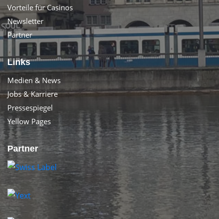
Vorteile für Casinos
Newsletter
Partner
Links
Medien & News
Jobs & Karriere
Pressespiegel
Yellow Pages
Partner