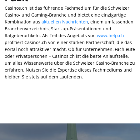
Casinos.ch ist das führende Fachmedium für die Schweizer
Casino- und Gaming-Branche und bietet eine einzigartige
Kombination aus
aktuellen Nachrichten
, einem umfassenden
Branchenverzeichnis, Start-up-Präsentationen und
Ratgeberartikeln. Als Teil des Angebots von
www.help.ch
profitiert Casinos.ch von einer starken Partnerschaft, die das
Portal noch attraktiver macht. Ob für Unternehmen, Fachleute
oder Privatpersonen – Casinos.ch ist die beste Anlaufstelle,
um alles Wissenswerte über die Schweizer Casino-Branche zu
erfahren. Nutzen Sie die Expertise dieses Fachmediums und
bleiben Sie stets auf dem Laufenden.