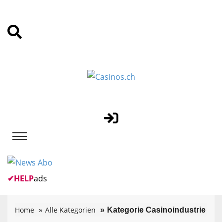
✔
HELP
ads
Home
Alle Kategorien
Kategorie Casinoindustrie