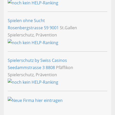
Spielen ohne Sucht
Rosenbergstrasse 59
9001
St.Gallen
Spieler­schutz, Prävention
Spielerschutz by Swiss Casinos
Seedammstrasse 3
8808
Pfäffikon
Spieler­schutz, Prävention