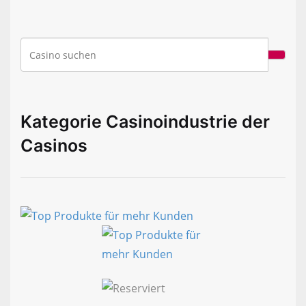
Kategorie Casinoindustrie der
Casinos