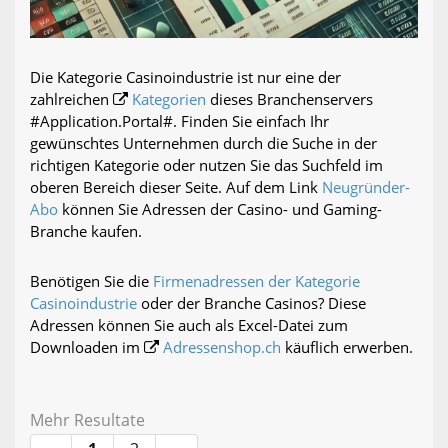
Die Kategorie Casinoindustrie ist nur eine der
zahlreichen
Kategorien
dieses Branchenservers
#Application.Portal#. Finden Sie einfach Ihr
gewünschtes Unternehmen durch die Suche in der
richtigen Kategorie oder nutzen Sie das Suchfeld im
oberen Bereich dieser Seite. Auf dem Link
Neugründer-
Abo
können Sie Adressen der Casino- und Gaming-
Branche kaufen.
Benötigen Sie die
Firmenadressen der Kategorie
Casinoindustrie
oder der Branche Casinos? Diese
Adressen können Sie auch als Excel-Datei zum
Downloaden im
Adressenshop.ch
käuflich erwerben.
Mehr Resultate