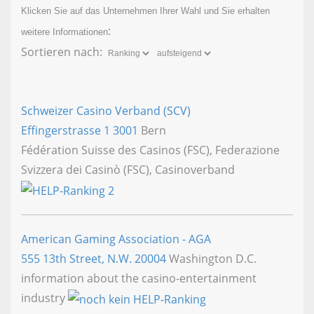
Klicken Sie auf das Unternehmen Ihrer Wahl und Sie erhalten
:
weitere Informationen
Sortieren nach:
Schweizer Casino Verband (SCV)
Effingerstrasse 1
3001
Bern
Fédération Suisse des Casinos (FSC), Federazione
Svizzera dei Casinò (FSC), Casinoverband
American Gaming Association - AGA
555 13th Street, N.W.
20004
Washington D.C.
information about the casino-entertainment
industry