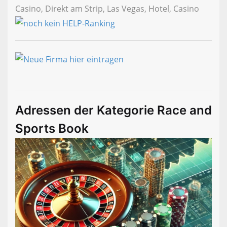
Casino, Direkt am Strip, Las Vegas, Hotel, Casino
Adressen der Kategorie Race and
Sports Book