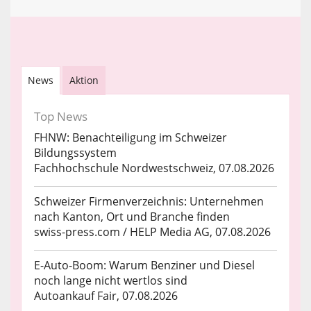
News
Aktion
Top News
FHNW: Benachteiligung im Schweizer
Bildungssystem
Fachhochschule Nordwestschweiz, 07.08.2026
Schweizer Firmenverzeichnis: Unternehmen
nach Kanton, Ort und Branche finden
swiss-press.com / HELP Media AG, 07.08.2026
E-Auto-Boom: Warum Benziner und Diesel
noch lange nicht wertlos sind
Autoankauf Fair, 07.08.2026