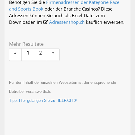
Benötigen Sie die
Firmenadressen der Kategorie Race
and Sports Book
oder der Branche Casinos? Diese
Adressen können Sie auch als Excel-Datei zum
Downloaden im
Adressenshop.ch
käuflich erwerben.
Mehr Resultate
«
1
2
»
Für den Inhalt der einzelnen Webseiten ist der entsprechende
Betreiber verantwortlich.
Tipp: Hier gelangen Sie zu HELP.CH ®