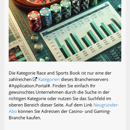
Die Kategorie Race and Sports Book ist nur eine der
zahlreichen
Kategorien
dieses Branchenservers
#Application.Portal#. Finden Sie einfach Ihr
gewünschtes Unternehmen durch die Suche in der
richtigen Kategorie oder nutzen Sie das Suchfeld im
oberen Bereich dieser Seite. Auf dem Link
Neugründer-
Abo
können Sie Adressen der Casino- und Gaming-
Branche kaufen.