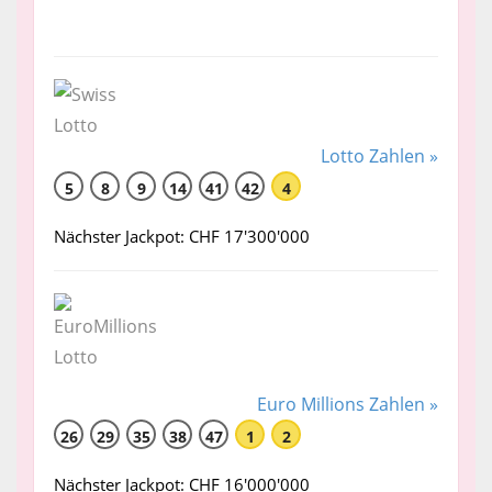
Lotto Zahlen »
5
8
9
14
41
42
4
Nächster Jackpot: CHF 17'300'000
Euro Millions Zahlen »
26
29
35
38
47
1
2
Nächster Jackpot: CHF 16'000'000