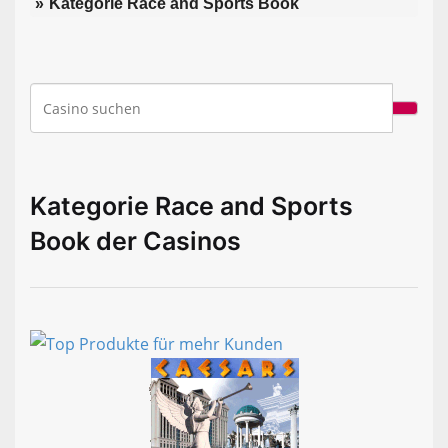
Kategorie Race and Sports Book
Kategorie Race and Sports
Book der Casinos