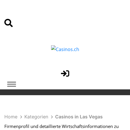
Home
Kategorien
Casinos in Las Vegas
Firmenprofil und detaillierte Wirtschaftsinformationen zu