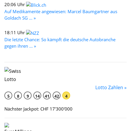
20:06 Uhr
Auf Medikamente angewiesen: Marcel Baumgartner aus
Goldach SG ... »
18:11 Uhr
Die letzte Chance: So kämpft die deutsche Autobranche
gegen ihren ... »
Lotto Zahlen »
5
8
9
14
41
42
4
Nächster Jackpot: CHF 17'300'000