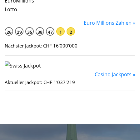
Euro Millions Zahlen »
26
29
35
38
47
1
2
Nächster Jackpot: CHF 16'000'000
Casino Jackpots »
Aktueller Jackpot: CHF 1'037'219