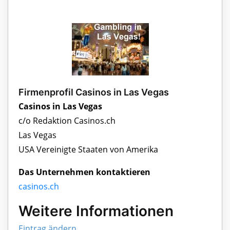
Firmenprofil Casinos in Las Vegas
Casinos in Las Vegas
c/o Redaktion Casinos.ch
Las Vegas
USA Vereinigte Staaten von Amerika
Das Unternehmen kontaktieren
casinos.ch
Weitere Informationen
Eintrag ändern