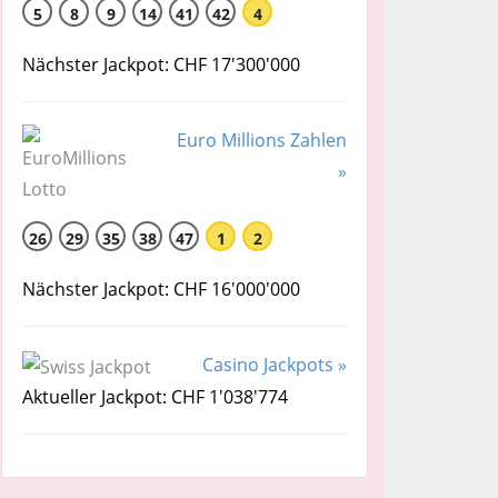
5
8
9
14
41
42
4
Nächster Jackpot: CHF 17'300'000
Euro Millions Zahlen
»
26
29
35
38
47
1
2
Nächster Jackpot: CHF 16'000'000
Casino Jackpots »
Aktueller Jackpot: CHF 1'038'774