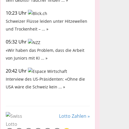
sein Gebiss? Taucher finden ... »
10:23 Uhr
Schweizer Flüsse leiden unter Hitzewellen
und Trockenheit – ... »
05:32 Uhr
«Wir haben das Problem, dass die Arbeit
von Juniors mit KI ... »
20:42 Uhr
Interview des US-Präsidenten: «Ohne die
USA wäre die Schweiz kein ... »
Lotto Zahlen »