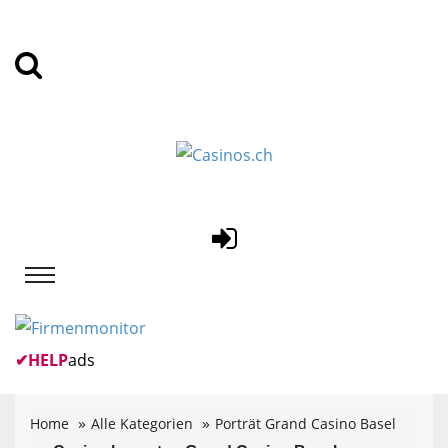
✔
HELP
ads
Home
Alle Kategorien
Porträt Grand Casino Basel