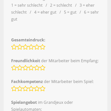
1 = sehr schlecht / 2 = schlecht / 3 = eher
schlecht / 4 = eher gut / 5 = gut / 6 = sehr
gut
Gesamteindruck:
Freundlichkeit
der Mitarbeiter beim Empfang:
Fachkompetenz
der Mitarbeiter beim Spiel:
Spielangebot
im Grandjeux oder
Spielautomaten: