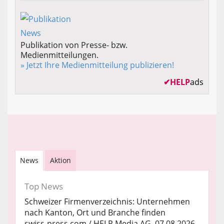
Publikation von Presse- bzw.
Medienmitteilungen.
» Jetzt Ihre Medienmitteilung publizieren!
✔
HELP
ads
News
Aktion
Top News
Schweizer Firmenverzeichnis: Unternehmen
nach Kanton, Ort und Branche finden
swiss-press.com / HELP Media AG, 07.08.2026