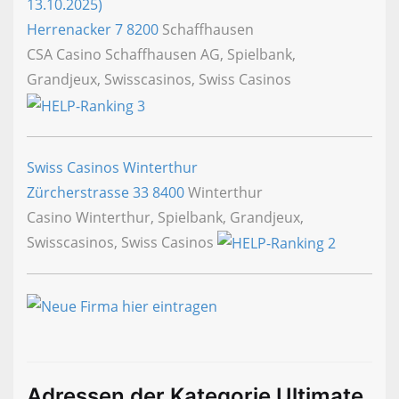
13.10.2025)
Herrenacker 7
8200
Schaffhausen
CSA Casino Schaffhausen AG, Spielbank,
Grandjeux, Swisscasinos, Swiss Casinos
Swiss Casinos Winterthur
Zürcherstrasse 33
8400
Winterthur
Casino Winterthur, Spielbank, Grandjeux,
Swisscasinos, Swiss Casinos
Adressen der Kategorie Ultimate