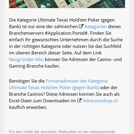
Die Kategorie Ultimate Texas Hold'em Poker (gegen
Bank) ist nur eine der zahlreichen
Kategorien
dieses
Branchenservers #Application.Portal#. Finden Sie
einfach Ihr gewünschtes Unternehmen durch die Suche
in der richtigen Kategorie oder nutzen Sie das Suchfeld
im oberen Bereich dieser Seite. Auf dem Link
Neugründer-Abo
können Sie Adressen der Casino- und
Gaming-Branche kaufen.
Benötigen Sie die
Firmenadressen der Kategorie
Ultimate Texas Hold'em Poker (gegen Bank)
oder der
Branche Casinos? Diese Adressen können Sie auch als
Excel-Datei zum Downloaden im
Adressenshop.ch
käuflich erwerben.
Für den Inhalt der einzelnen Webseiten ist der entsprechende