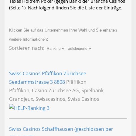
Texas Hold'em Poker (gegen Bank) der Branche Casinos
(Seite 1)
. Nachfolgend finden Sie die Liste der Einträge.
Klicken Sie auf das Unternehmen Ihrer Wahl und Sie erhalten
:
weitere Informationen
Sortieren nach:
Swiss Casinos Pfäffikon-Zürichsee
Seedammstrasse 3
8808
Pfäffikon
Pfäffikon, Casino Zürichsee AG, Spielbank,
Grandjeux, Swisscasinos, Swiss Casinos
Swiss Casinos Schaffhausen (geschlossen per