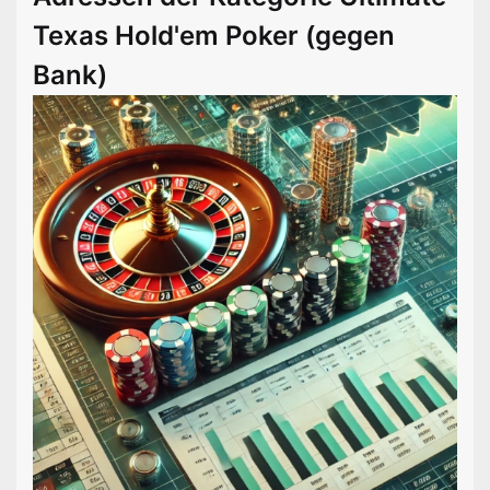
Texas Hold'em Poker (gegen
Bank)