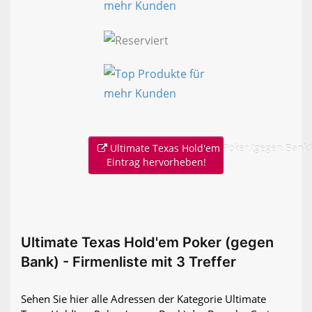
Ultimate Texas Hold'em Poker (gegen Bank)
Eintrag hervorheben!
Ultimate Texas Hold'em Poker (gegen
Bank) - Firmenliste mit 3 Treffer
Sehen Sie hier alle Adressen der Kategorie Ultimate