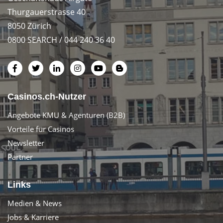
Thurgauerstrasse 40
8050 Zürich
0800 SEARCH / 044 240 36 40
Casinos.ch-Nutzer
Angebote KMU & Agenturen (B2B)
Vorteile für Casinos
Newsletter
Partner
Links
Medien & News
Jobs & Karriere