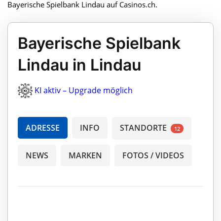
Bayerische Spielbank Lindau auf Casinos.ch.
Bayerische Spielbank
Lindau in Lindau
KI aktiv – Upgrade möglich
ADRESSE
INFO
STANDORTE
12
NEWS
MARKEN
FOTOS / VIDEOS