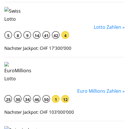
Lotto Zahlen »
5
8
9
14
41
42
4
Nächster Jackpot: CHF 17'300'000
Euro Millions Zahlen »
25
30
34
46
50
1
12
Nächster Jackpot: CHF 103'000'000