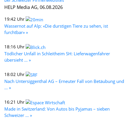
HELP Media AG, 06.08.2026
19:42 Uhr
Wassernot auf Alp: «Die durstigen Tiere zu sehen, ist
furchtbar» »
18:16 Uhr
Tödlicher Unfall in Schleitheim SH: Lieferwagenfahrer
übersieht ... »
18:02 Uhr
Nach Untersiggenthal AG – Erneuter Fall von Betäubung und
... »
16:21 Uhr
Made in Switzerland: Von Autos bis Pyjamas – sieben
Schweizer ... »