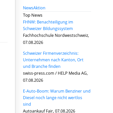
News
Aktion
Top News
FHNW: Benachteiligung im
Schweizer Bildungssystem
Fachhochschule Nordwestschweiz,
07.08.2026
Schweizer Firmenverzeichnis:
Unternehmen nach Kanton, Ort
und Branche finden
swiss-press.com / HELP Media AG,
07.08.2026
E-Auto-Boom: Warum Benziner und
Diesel noch lange nicht wertlos
sind
Autoankauf Fair, 07.08.2026