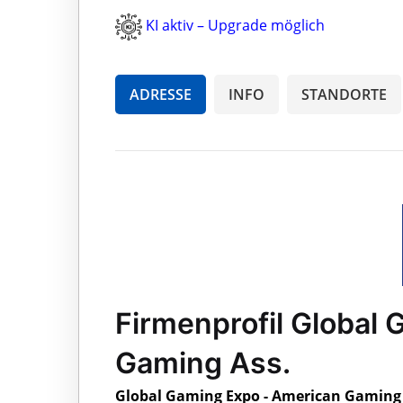
KI aktiv – Upgrade möglich
ADRESSE
INFO
STANDORTE
Firmenprofil Global
Gaming Ass.
Global Gaming Expo - American Gaming 