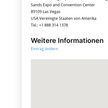
Sands Expo and Convention Center
89109 Las Vegas
USA Vereinigte Staaten von Amerika
Tel.: +1 888 314 1378
Weitere Informationen
Eintrag ändern