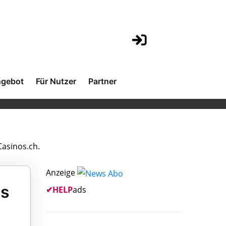
gebot
Für Nutzer
Partner
Casinos.ch.
Anzeige
as
✔
HELP
ads