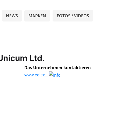
NEWS
MARKEN
FOTOS / VIDEOS
 Unicum Ltd.
Das Unternehmen kontaktieren
www.eelex...