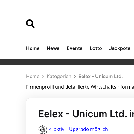
Home
News
Events
Lotto
Jackpots
Home
Kategorien
Eelex - Unicum Ltd.
Firmenprofil und detaillierte Wirtschaftsinforma
Eelex - Unicum Ltd. 
KI aktiv – Upgrade möglich