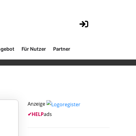
gebot
Für Nutzer
Partner
Anzeige
✔
HELP
ads