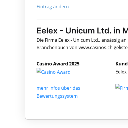
Eintrag ändern
Eelex - Unicum Ltd. in
Die Firma Eelex - Unicum Ltd., ansässig an
Branchenbuch von www.casinos.ch geliste
Casino Award 2025
Kund
Eelex
mehr Infos über das
Bewertungssystem