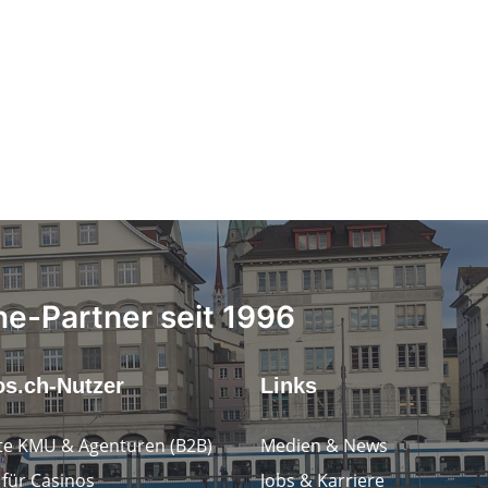
ne-Partner seit 1996
os.ch-Nutzer
Links
e KMU & Agenturen (B2B)
Medien & News
 für Casinos
Jobs & Karriere