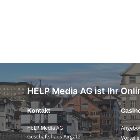
HELP Media AG ist Ihr Onli
Kontakt
Casin
HELP Media AG
Angebot
Geschäftshaus Airgate
Vorteile