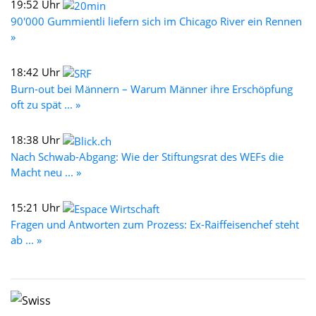
19:52 Uhr
90'000 Gummientli liefern sich im Chicago River ein Rennen
»
18:42 Uhr
Burn-out bei Männern – Warum Männer ihre Erschöpfung
oft zu spät ... »
18:38 Uhr
Nach Schwab-Abgang: Wie der Stiftungsrat des WEFs die
Macht neu ... »
15:21 Uhr
Fragen und Antworten zum Prozess: Ex-Raiffeisenchef steht
ab ... »