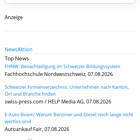
Anzeige
News
Aktion
Top News
FHNW: Benachteiligung im Schweizer Bildungssystem
Fachhochschule Nordwestschweiz, 07.08.2026
Schweizer Firmenverzeichnis: Unternehmen nach Kanton,
Ort und Branche finden
swiss-press.com / HELP Media AG, 07.08.2026
E-Auto-Boom: Warum Benziner und Diesel noch lange nicht
wertlos sind
Autoankauf Fair, 07.08.2026