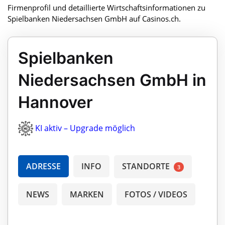
Firmenprofil und detaillierte Wirtschaftsinformationen zu
Spielbanken Niedersachsen GmbH auf Casinos.ch.
Spielbanken
Niedersachsen GmbH in
Hannover
KI aktiv – Upgrade möglich
ADRESSE
INFO
STANDORTE
3
NEWS
MARKEN
FOTOS / VIDEOS