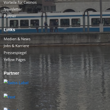
Vorteile für Casinos
Newsletter
Partner
Links
Medien & News
Jobs & Karriere
Pressespiegel
Yellow Pages
Partner