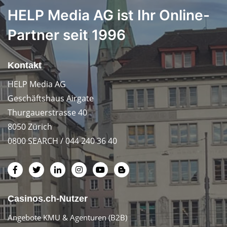
HELP Media AG ist Ihr Online-
Partner seit 1996
Kontakt
HELP Media AG
Geschäftshaus Airgate
Thurgauerstrasse 40
8050 Zürich
0800 SEARCH / 044 240 36 40
Casinos.ch-Nutzer
Angebote KMU & Agenturen (B2B)