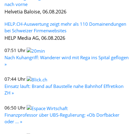
nach vorne
Helvetia Baloise, 06.08.2026
HELP.CH-Auswertung zeigt mehr als 110 Domainendungen
bei Schweizer Firmenwebsites
HELP Media AG, 06.08.2026
07:51 Uhr
Nach Kuhangriff: Wanderer wird mit Rega ins Spital geflogen
»
07:44 Uhr
Einsatz läuft: Brand auf Baustelle nahe Bahnhof Effretikon
ZH »
06:50 Uhr
Finanzprofessor über UBS-Regulierung: «Ob Dorfbäcker
oder ... »