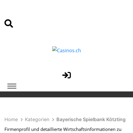
Home
Kategorien
Bayerische Spielbank Kötzting
Firmenprofil und detaillierte Wirtschaftsinformationen zu