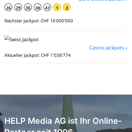
26
29
35
38
47
1
2
Nächster Jackpot: CHF 16'000'000
Casino Jackpots »
Aktueller Jackpot: CHF 1'038'774
HELP Media AG ist Ihr Online-