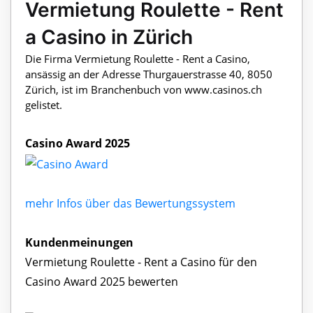
Vermietung Roulette - Rent
a Casino in Zürich
Die Firma Vermietung Roulette - Rent a Casino,
ansässig an der Adresse Thurgauerstrasse 40, 8050
Zürich, ist im Branchenbuch von www.casinos.ch
gelistet.
Casino Award 2025
mehr Infos über das Bewertungssystem
Kundenmeinungen
Vermietung Roulette - Rent a Casino für den
Casino Award 2025 bewerten