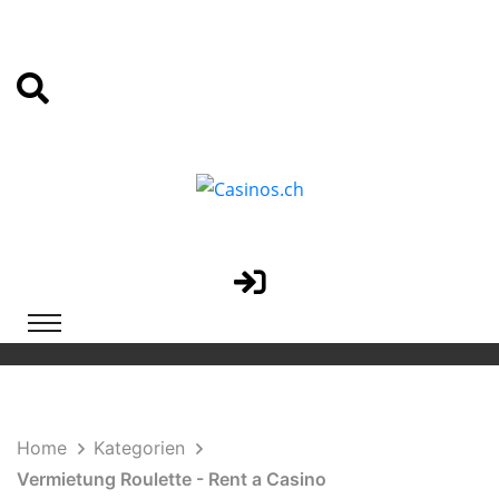
Home
Kategorien
Vermietung Roulette - Rent a Casino