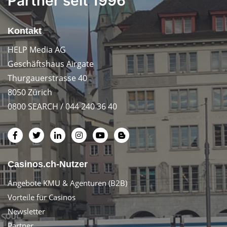
Partner seit 1996
Kontakt
HELP Media AG
Geschäftshaus Airgate
Thurgauerstrasse 40
8050 Zürich
0800 SEARCH / 044 240 36 40
Casinos.ch-Nutzer
Angebote KMU & Agenturen (B2B)
Vorteile für Casinos
Newsletter
Partner