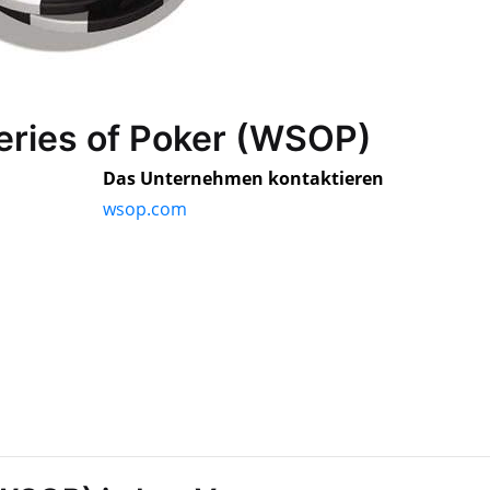
Series of Poker (WSOP)
Das Unternehmen kontaktieren
wsop.com