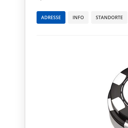
ADRESSE
INFO
STANDORTE