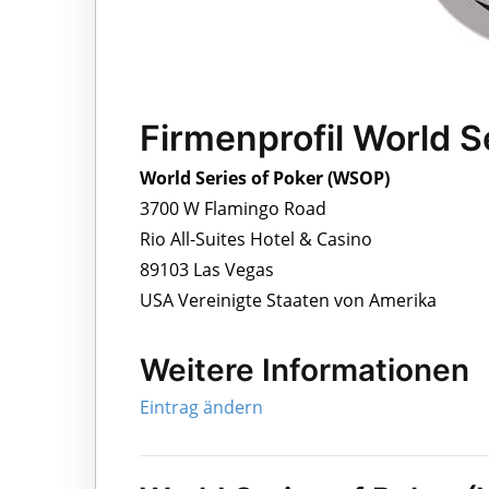
Firmenprofil World 
World Series of Poker (WSOP)
3700 W Flamingo Road
Rio All-Suites Hotel & Casino
89103 Las Vegas
USA Vereinigte Staaten von Amerika
Weitere Informationen
Eintrag ändern