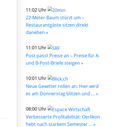
11:02 Uhr
22-Meter-Baum stürzt um –
Restaurantgäste sitzen direkt
daneben »
11:01 Uhr
Post passt Preise an – Preise für A-
und B-Post-Briefe steigen »
10:01 Uhr
Neue Gewitter rollen an: Hier wird
es am Donnerstag blitzen und ... »
08:00 Uhr
Verbesserte Profitabilität: Oerlikon
hebt nach starkem Semester ... »