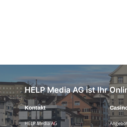
HELP Media AG ist Ihr Onli
Kontakt
Casin
HELP Media AG
Angebot