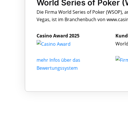
World Series of Poker 
Die Firma World Series of Poker (WSOP), 
Vegas, ist im Branchenbuch von www.casino
Casino Award 2025
Kund
World
mehr Infos über das
Bewertungssystem