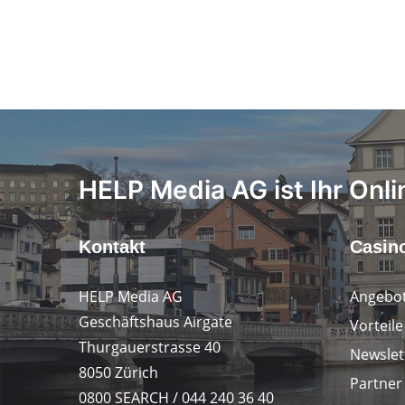
HELP Media AG ist Ihr Onli
Kontakt
Casin
HELP Media AG
Angebot
Geschäftshaus Airgate
Vorteile
Thurgauerstrasse 40
Newslet
8050 Zürich
Partner
0800 SEARCH / 044 240 36 40