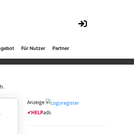
gebot
Für Nutzer
Partner
h.
Anzeige
e
✔
HELP
ads