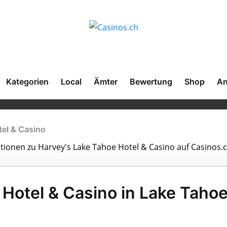
Kategorien
Local
Ämter
Bewertung
Shop
An
tel & Casino
ationen zu Harvey's Lake Tahoe Hotel & Casino auf Casinos.c
 Hotel & Casino in Lake Taho