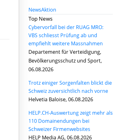
News
Aktion
Top News
Cybervorfall bei der RUAG MRO:
VBS schliesst Prüfung ab und
empfiehlt weitere Massnahmen
Departement für Verteidigung,
Bevölkerungsschutz und Sport,
06.08.2026
Trotz einiger Sorgenfalten blickt die
Schweiz zuversichtlich nach vorne
Helvetia Baloise, 06.08.2026
HELP.CH-Auswertung zeigt mehr als
110 Domainendungen bei
Schweizer Firmenwebsites
HELP Media AG, 06.08.2026