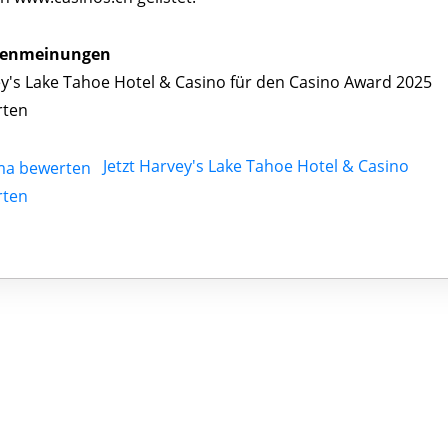
enmeinungen
y's Lake Tahoe Hotel & Casino für den Casino Award 2025
rten
Jetzt Harvey's Lake Tahoe Hotel & Casino
rten