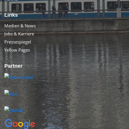
Links
Medien & News
Jobs & Karriere
Pressespiegel
Yellow Pages
Partner