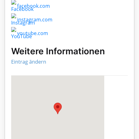
facebook.com
instagram.com
youtube.com
Weitere Informationen
Eintrag ändern