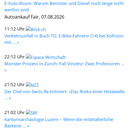
E-Auto-Boom: Warum Benziner und Diesel noch lange nicht
wertlos sind
Autoankauf Fair, 07.08.2026
11:12 Uhr
Verkehrsunfall in Buch TG: E-Bike-Fahrerin (14) bei Kollision
mit ... »
22:12 Uhr
Monster-Prozess in Zürich: Fall Vincenz: Zwei Professoren ...
»
21:52 Uhr
Der Chef von Swiss Re kritisiert: «Das Risiko einer Hitzewelle
... »
21:02 Uhr
Kantonsarchäologie Luzern – Wenn die mittelalterliche
Bäckerei ... »