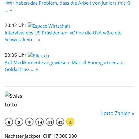
«Wir haben das Problem, dass die Arbeit von Juniors mit KI
... »
20:42 Uhr
Interview des US-Präsidenten: «Ohne die USA wäre die
Schweiz kein ... »
20:06 Uhr
Auf Medikamente angewiesen: Marcel Baumgartner aus
Goldach SG ... »
Lotto Zahlen »
5
8
9
14
41
42
4
Nächster Jackpot: CHF 17'300'000