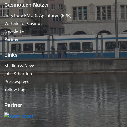
Casinos.ch-Nutzer
Angebote KMU & Agenturen (B2B)
Vorteile für Casinos
Newsletter
Partner
Links
Medien & News
Jobs & Karriere
Pressespiegel
Yellow Pages
Partner