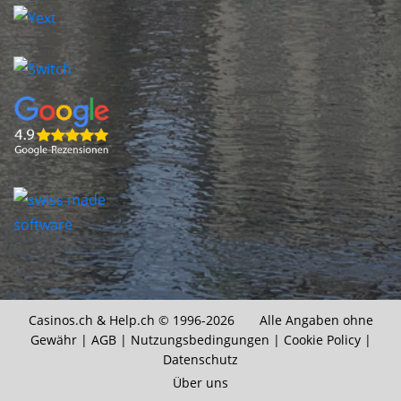
Casinos.ch &
Help.ch
© 1996-2026 Alle Angaben ohne
Gewähr |
AGB
|
Nutzungsbedingungen
|
Cookie Policy
|
Datenschutz
Über uns