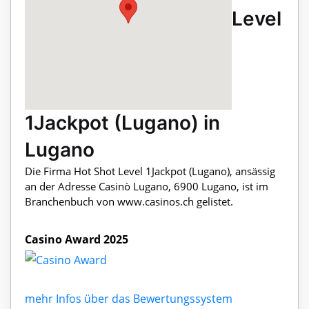
Level
1Jackpot (Lugano) in
Lugano
Die Firma Hot Shot Level 1Jackpot (Lugano), ansässig
an der Adresse Casinò Lugano, 6900 Lugano, ist im
Branchenbuch von www.casinos.ch gelistet.
Casino Award 2025
mehr Infos über das Bewertungssystem