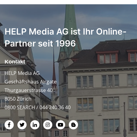
HELP Media AG ist Ihr Online-
Partner seit 1996
Kontakt
HELP Media AG
Geschäftshaus Airgate
Thurgauerstrasse 40
8050 Zürich
0800 SEARCH / 044 240 36 40