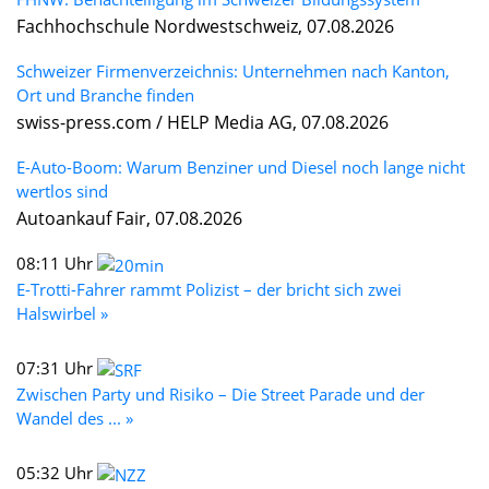
Fachhochschule Nordwestschweiz, 07.08.2026
Schweizer Firmenverzeichnis: Unternehmen nach Kanton,
Ort und Branche finden
swiss-press.com / HELP Media AG, 07.08.2026
E-Auto-Boom: Warum Benziner und Diesel noch lange nicht
wertlos sind
Autoankauf Fair, 07.08.2026
08:11 Uhr
E-Trotti-Fahrer rammt Polizist – der bricht sich zwei
Halswirbel »
07:31 Uhr
Zwischen Party und Risiko – Die Street Parade und der
Wandel des ... »
05:32 Uhr