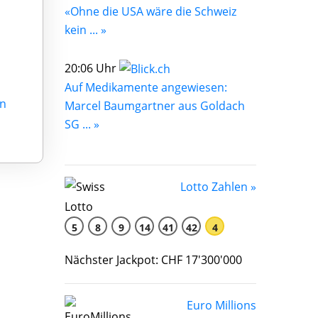
«Ohne die USA wäre die Schweiz
kein ... »
20:06 Uhr
Auf Medikamente angewiesen:
en
Marcel Baumgartner aus Goldach
SG ... »
Lotto Zahlen »
5
8
9
14
41
42
4
Nächster Jackpot: CHF 17'300'000
Euro Millions