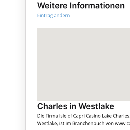
Weitere Informationen
Eintrag ändern
Charles in Westlake
Die Firma Isle of Capri Casino Lake Charl
Westlake, ist im Branchenbuch von www.cas