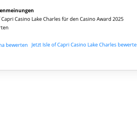
enmeinungen
of Capri Casino Lake Charles für den Casino Award 2025
rten
Jetzt Isle of Capri Casino Lake Charles bewert