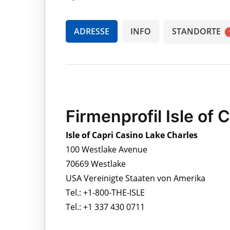
ADRESSE
INFO
STANDORTE
Firmenprofil Isle of
Isle of Capri Casino Lake Charles
100 Westlake Avenue
70669 Westlake
USA Vereinigte Staaten von Amerika
Tel.: +1-800-THE-ISLE
Tel.: +1 337 430 0711