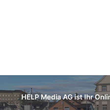
HELP Media AG ist Ihr Onli