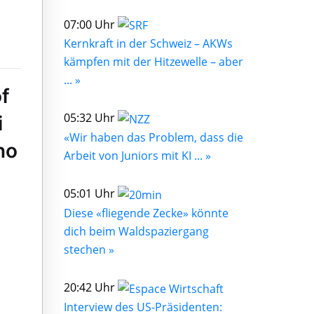
07:00 Uhr
Kernkraft in der Schweiz – AKWs
kämpfen mit der Hitzewelle – aber
... »
of
05:32 Uhr
i
«Wir haben das Problem, dass die
no
Arbeit von Juniors mit KI ... »
05:01 Uhr
Diese «fliegende Zecke» könnte
dich beim Waldspaziergang
stechen »
20:42 Uhr
Interview des US-Präsidenten: