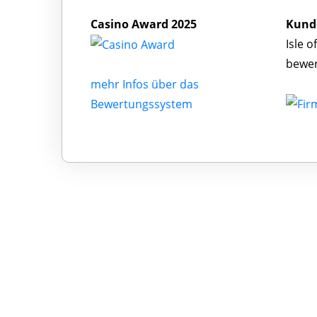
Casino Award 2025
Kund
Isle 
bewe
mehr Infos über das
Bewertungssystem