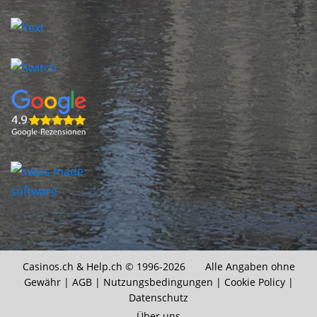
Casinos.ch &
Help.ch
© 1996-2026 Alle Angaben ohne
Gewähr |
AGB
|
Nutzungsbedingungen
|
Cookie Policy
|
Datenschutz
Über uns