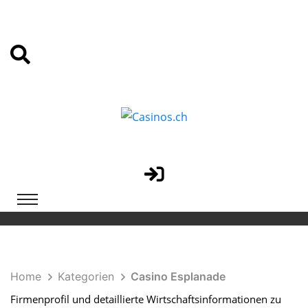
Home
Kategorien
Casino Esplanade
Firmenprofil und detaillierte Wirtschaftsinformationen zu