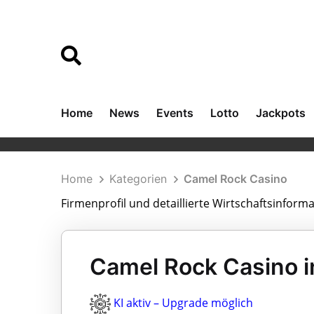
Home
News
Events
Lotto
Jackpots
Home
Kategorien
Camel Rock Casino
Firmenprofil und detaillierte Wirtschaftsinform
Camel Rock Casino i
KI aktiv – Upgrade möglich