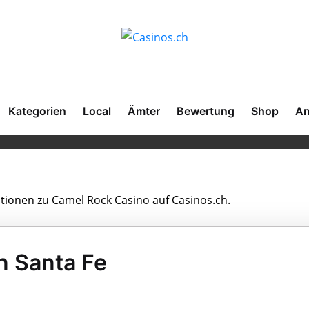
Kategorien
Local
Ämter
Bewertung
Shop
An
ationen zu Camel Rock Casino auf Casinos.ch.
n Santa Fe