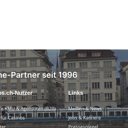
ne-Partner seit 1996
os.ch-Nutzer
Links
e KMU & Agenturen (B2B)
Medien & News
 für Casinos
Jobs & Karriere
ter
Pressespiegel