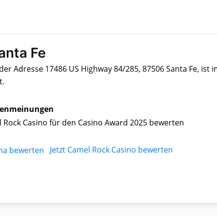
anta Fe
der Adresse 17486 US Highway 84/285, 87506 Santa Fe, ist 
t.
enmeinungen
 Rock Casino für den Casino Award 2025 bewerten
Jetzt Camel Rock Casino bewerten