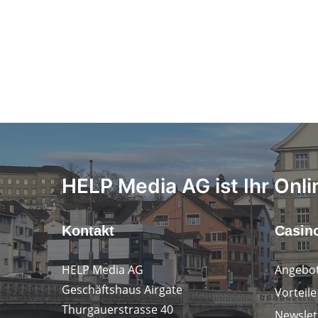
HELP Media AG ist Ihr Onli
Kontakt
Casin
HELP Media AG
Angebot
Geschäftshaus Airgate
Vorteile
Thurgauerstrasse 40
Newslet