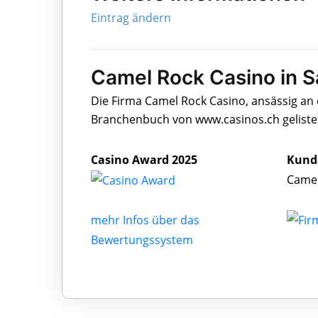
Eintrag ändern
Camel Rock Casino in S
Die Firma Camel Rock Casino, ansässig an 
Branchenbuch von www.casinos.ch geliste
Casino Award 2025
Kund
Camel
mehr Infos über das
Bewertungssystem