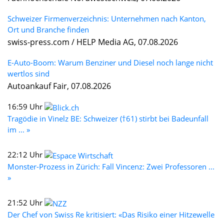
Schweizer Firmenverzeichnis: Unternehmen nach Kanton,
Ort und Branche finden
swiss-press.com / HELP Media AG, 07.08.2026
E-Auto-Boom: Warum Benziner und Diesel noch lange nicht
wertlos sind
Autoankauf Fair, 07.08.2026
16:59 Uhr
Tragödie in Vinelz BE: Schweizer (†61) stirbt bei Badeunfall
im ... »
22:12 Uhr
Monster-Prozess in Zürich: Fall Vincenz: Zwei Professoren ...
»
21:52 Uhr
Der Chef von Swiss Re kritisiert: «Das Risiko einer Hitzewelle