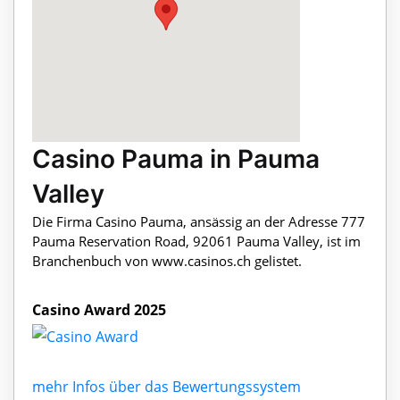
Casino Pauma in Pauma
Valley
Die Firma Casino Pauma, ansässig an der Adresse 777
Pauma Reservation Road, 92061 Pauma Valley, ist im
Branchenbuch von www.casinos.ch gelistet.
Casino Award 2025
mehr Infos über das Bewertungssystem