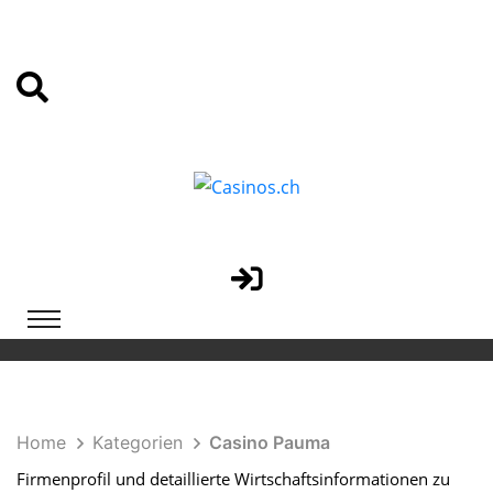
Home
Kategorien
Casino Pauma
Firmenprofil und detaillierte Wirtschaftsinformationen zu