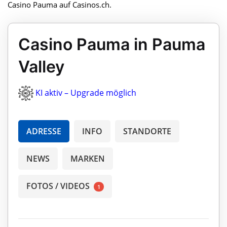
Casino Pauma auf Casinos.ch.
Casino Pauma in Pauma
Valley
KI aktiv – Upgrade möglich
ADRESSE
INFO
STANDORTE
NEWS
MARKEN
FOTOS / VIDEOS
1