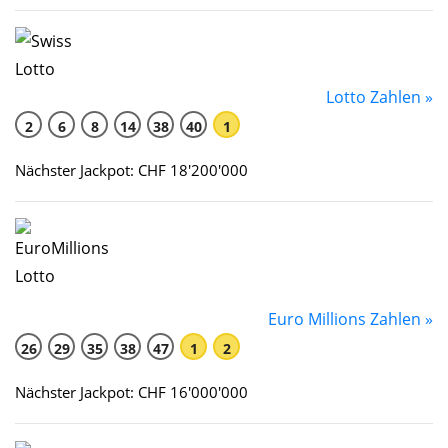
Lotto Zahlen »
2
6
8
14
38
40
1
Nächster Jackpot: CHF 18'200'000
Euro Millions Zahlen »
26
29
35
38
47
1
2
Nächster Jackpot: CHF 16'000'000