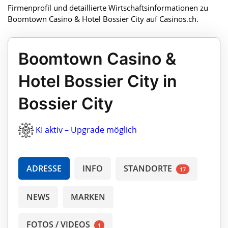
Firmenprofil und detaillierte Wirtschaftsinformationen zu
Boomtown Casino & Hotel Bossier City auf Casinos.ch.
Boomtown Casino &
Hotel Bossier City in
Bossier City
KI aktiv – Upgrade möglich
ADRESSE
INFO
STANDORTE
17
NEWS
MARKEN
FOTOS / VIDEOS
1