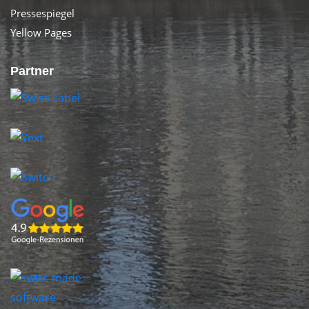
Pressespiegel
Yellow Pages
Partner