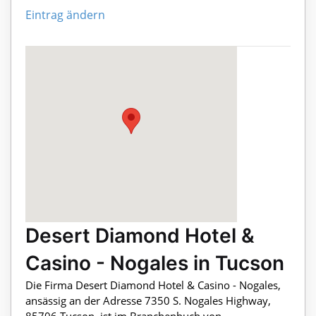
Eintrag ändern
Desert Diamond Hotel &
Casino - Nogales in Tucson
Die Firma Desert Diamond Hotel & Casino - Nogales,
ansässig an der Adresse 7350 S. Nogales Highway,