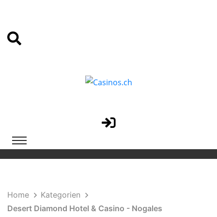
Home
Kategorien
Desert Diamond Hotel & Casino - Nogales