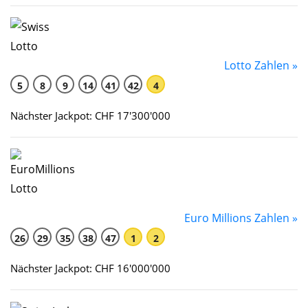
Lotto Zahlen »
5
8
9
14
41
42
4
Nächster Jackpot: CHF 17'300'000
Euro Millions Zahlen »
26
29
35
38
47
1
2
Nächster Jackpot: CHF 16'000'000