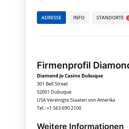
ADRESSE
INFO
STANDORTE
Firmenprofil Diamon
Diamond Jo Casino Dubuque
301 Bell Street
52001 Dubuque
USA Vereinigte Staaten von Amerika
Tel.: +1 563 690 2100
Weitere Informationen