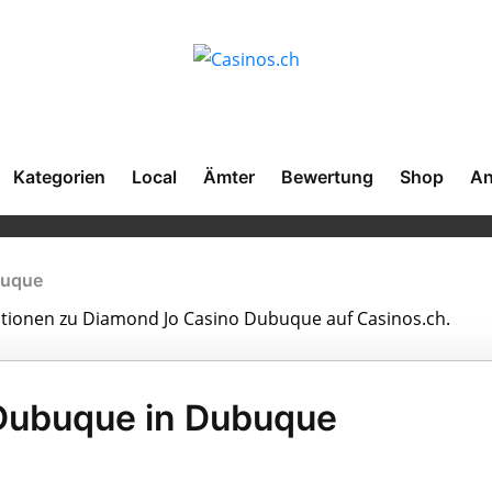
Kategorien
Local
Ämter
Bewertung
Shop
An
buque
mationen zu Diamond Jo Casino Dubuque auf Casinos.ch.
Dubuque in Dubuque