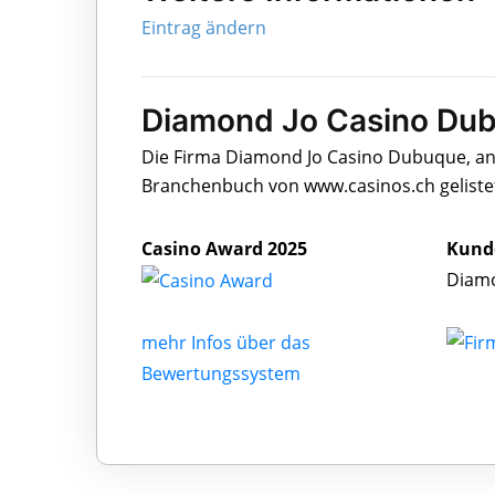
Eintrag ändern
Diamond Jo Casino Du
Die Firma Diamond Jo Casino Dubuque, ans
Branchenbuch von www.casinos.ch geliste
Casino Award 2025
Kund
Diamo
mehr Infos über das
Bewertungssystem