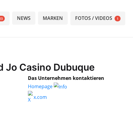
NEWS
MARKEN
FOTOS / VIDEOS
23
1
d Jo Casino Dubuque
Das Unternehmen kontaktieren
Homepage
x.com