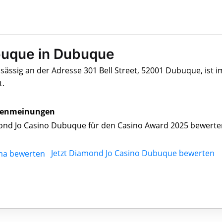
buque in Dubuque
ässig an der Adresse 301 Bell Street, 52001 Dubuque, ist i
t.
enmeinungen
nd Jo Casino Dubuque für den Casino Award 2025 bewerte
Jetzt Diamond Jo Casino Dubuque bewerten