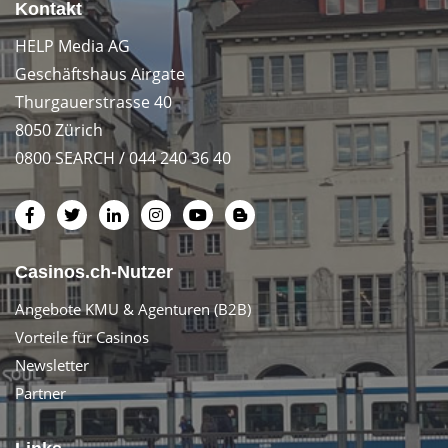
Kontakt
HELP Media AG
Geschäftshaus Airgate
Thurgauerstrasse 40
8050 Zürich
0800 SEARCH / 044 240 36 40
Casinos.ch-Nutzer
Angebote KMU & Agenturen (B2B)
Vorteile für Casinos
Newsletter
Partner