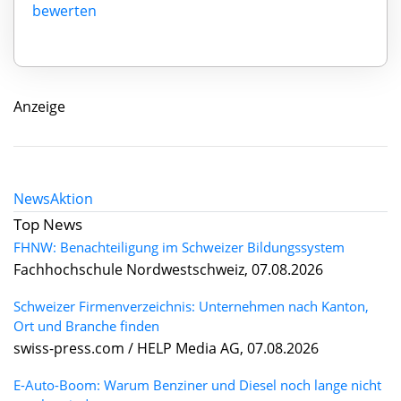
bewerten
Anzeige
News
Aktion
Top News
FHNW: Benachteiligung im Schweizer Bildungssystem
Fachhochschule Nordwestschweiz, 07.08.2026
Schweizer Firmenverzeichnis: Unternehmen nach Kanton,
Ort und Branche finden
swiss-press.com / HELP Media AG, 07.08.2026
E-Auto-Boom: Warum Benziner und Diesel noch lange nicht