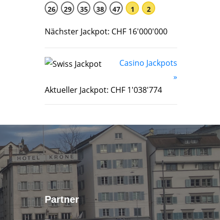
26
29
35
38
47
1
2
Nächster Jackpot: CHF 16'000'000
Casino Jackpots
»
Aktueller Jackpot: CHF 1'038'774
Partner