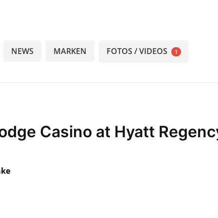
NEWS
MARKEN
FOTOS / VIDEOS
1
Lodge Casino at Hyatt Regenc
ake