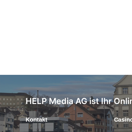
HELP Media AG ist Ihr Onli
Kontakt
Casin