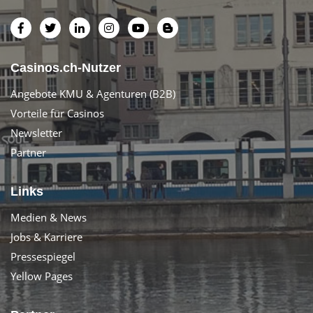
Casinos.ch-Nutzer
Angebote KMU & Agenturen (B2B)
Vorteile für Casinos
Newsletter
Partner
Links
Medien & News
Jobs & Karriere
Pressespiegel
Yellow Pages