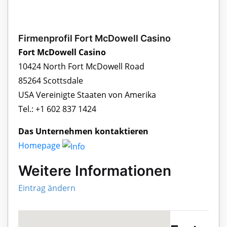
Firmenprofil Fort McDowell Casino
Fort McDowell Casino
10424 North Fort McDowell Road
85264 Scottsdale
USA Vereinigte Staaten von Amerika
Tel.: +1 602 837 1424
Das Unternehmen kontaktieren
Homepage
Weitere Informationen
Eintrag ändern