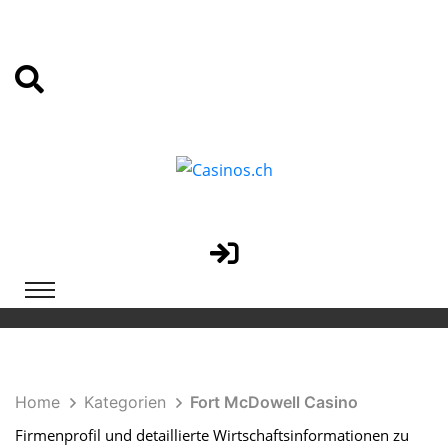
Home
Kategorien
Fort McDowell Casino
Firmenprofil und detaillierte Wirtschaftsinformationen zu