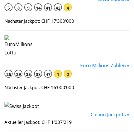
5
8
9
14
41
42
4
Nächster Jackpot: CHF 17'300'000
Euro Millions Zahlen »
26
29
35
38
47
1
2
Nächster Jackpot: CHF 16'000'000
Casino Jackpots »
Aktueller Jackpot: CHF 1'037'219