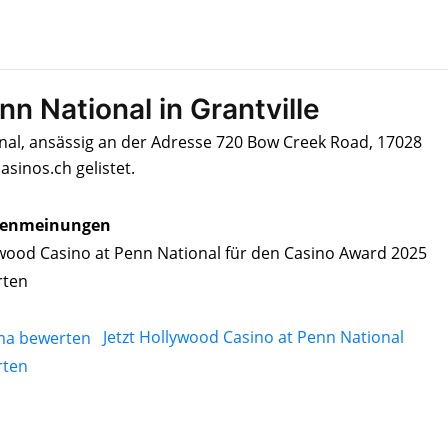
n National in Grantville
nal, ansässig an der Adresse 720 Bow Creek Road, 17028
sinos.ch gelistet.
enmeinungen
wood Casino at Penn National für den Casino Award 2025
rten
Jetzt Hollywood Casino at Penn National
rten