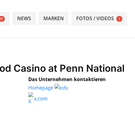
NEWS
MARKEN
FOTOS / VIDEOS
27
1
od Casino at Penn National
Das Unternehmen kontaktieren
Homepage
x.com