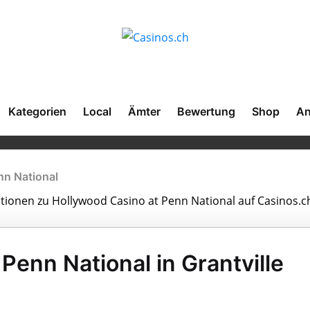
Kategorien
Local
Ämter
Bewertung
Shop
An
nn National
ationen zu Hollywood Casino at Penn National auf Casinos.c
Penn National in Grantville