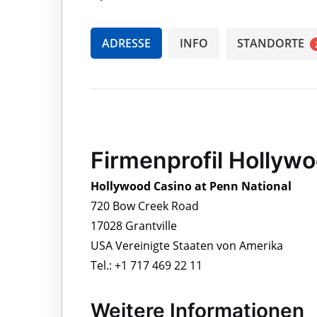
ADRESSE
INFO
STANDORTE
Firmenprofil Hollywo
Hollywood Casino at Penn National
720 Bow Creek Road
17028 Grantville
USA Vereinigte Staaten von Amerika
Tel.: +1 717 469 22 11
Weitere Informationen