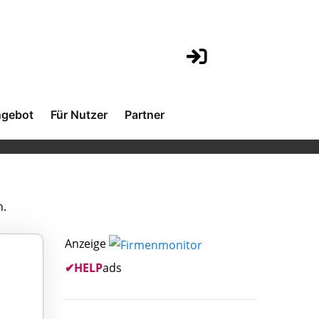
gebot
Für Nutzer
Partner
h.
Anzeige
✔
HELP
ads