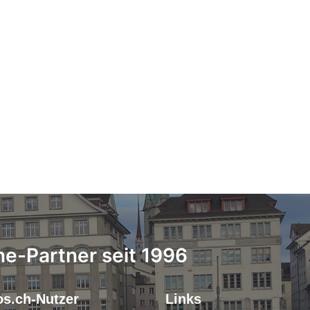
ne-Partner seit 1996
os.ch-Nutzer
Links