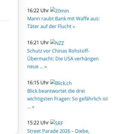
16:22 Uhr
Mann raubt Bank mit Waffe aus:
Täter auf der Flucht »
16:21 Uhr
Schutz vor Chinas Rohstoff-
Übermacht: Die USA verhängen
neue ... »
16:15 Uhr
Blick beantwortet die drei
wichtigsten Fragen: So gefährlich ist
... »
15:22 Uhr
Street Parade 2026 – Diebe,