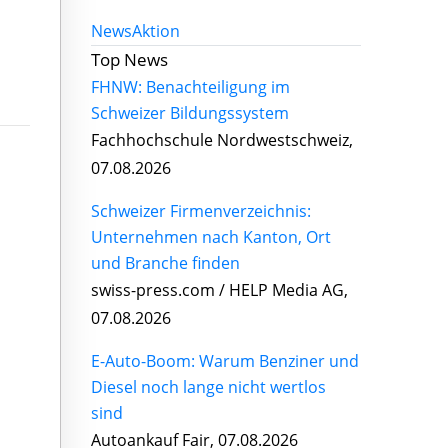
News
Aktion
Top News
FHNW: Benachteiligung im
Schweizer Bildungssystem
Fachhochschule Nordwestschweiz,
07.08.2026
Schweizer Firmenverzeichnis:
Unternehmen nach Kanton, Ort
und Branche finden
swiss-press.com / HELP Media AG,
07.08.2026
E-Auto-Boom: Warum Benziner und
Diesel noch lange nicht wertlos
sind
Autoankauf Fair, 07.08.2026