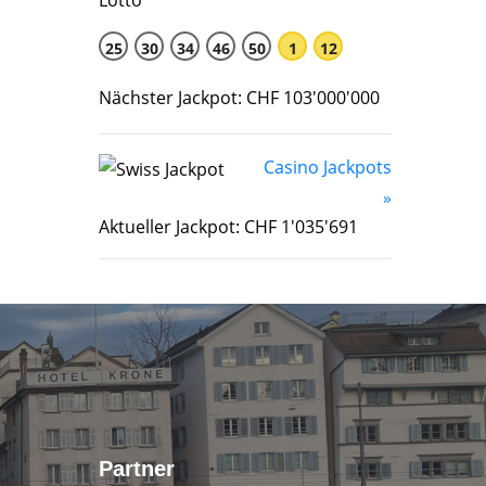
25
30
34
46
50
1
12
Nächster Jackpot: CHF 103'000'000
Casino Jackpots
»
Aktueller Jackpot: CHF 1'035'691
Partner