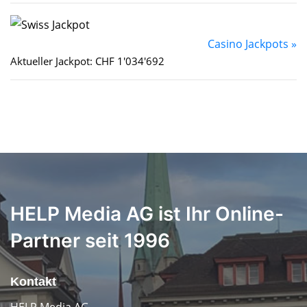
Casino Jackpots »
Aktueller Jackpot: CHF 1'034'692
HELP Media AG ist Ihr Online-
Partner seit 1996
Kontakt