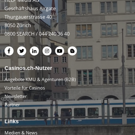
HELP Media AG
Geschäftshaus Airgate
Thurgauerstrasse 40
8050 Zürich
0800 SEARCH / 044 240 36 40
Casinos.ch-Nutzer
Angebote KMU & Agenturen (B2B)
Vorteile für Casinos
Newsletter
Partner
Links
Medien & News