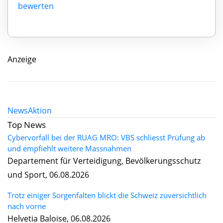
bewerten
Anzeige
News
Aktion
Top News
Cybervorfall bei der RUAG MRO: VBS schliesst Prüfung ab
und empfiehlt weitere Massnahmen
Departement für Verteidigung, Bevölkerungsschutz
und Sport, 06.08.2026
Trotz einiger Sorgenfalten blickt die Schweiz zuversichtlich
nach vorne
Helvetia Baloise, 06.08.2026