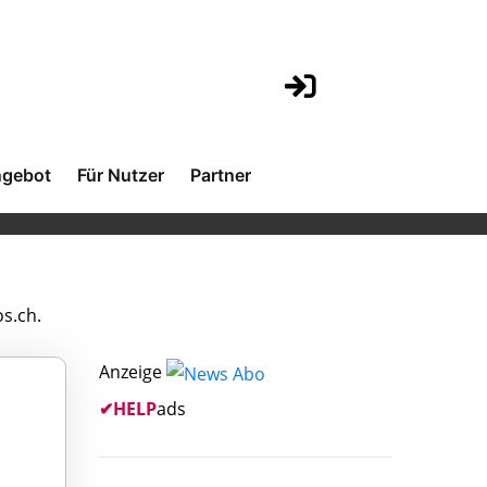
gebot
Für Nutzer
Partner
os.ch.
Anzeige
✔
HELP
ads