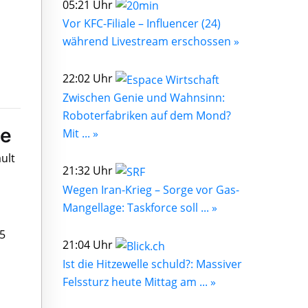
05:21 Uhr
Vor KFC-Filiale – Influencer (24)
während Livestream erschossen »
22:02 Uhr
Zwischen Genie und Wahnsinn:
Roboterfabriken auf dem Mond?
ie
Mit ... »
ult
21:32 Uhr
Wegen Iran-Krieg – Sorge vor Gas-
Mangellage: Taskforce soll ... »
25
21:04 Uhr
Ist die Hitzewelle schuld?: Massiver
Felssturz heute Mittag am ... »