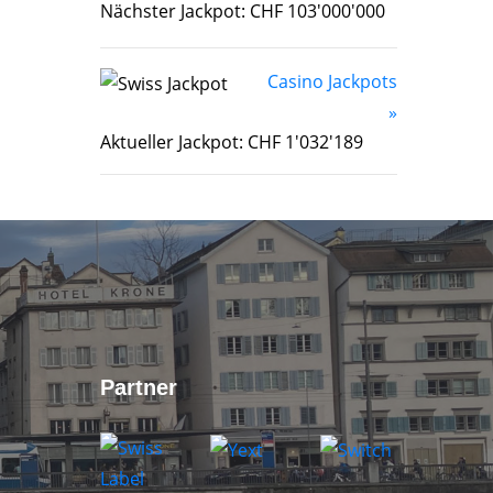
Nächster Jackpot: CHF 103'000'000
Casino Jackpots
»
Aktueller Jackpot: CHF 1'032'189
Partner