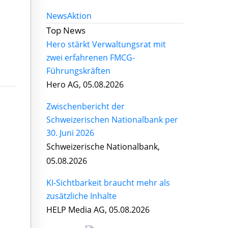
News
Aktion
Top News
Hero stärkt Verwaltungsrat mit
zwei erfahrenen FMCG-
Führungskräften
Hero AG, 05.08.2026
Zwischenbericht der
Schweizerischen Nationalbank per
30. Juni 2026
Schweizerische Nationalbank,
05.08.2026
KI-Sichtbarkeit braucht mehr als
zusätzliche Inhalte
HELP Media AG, 05.08.2026