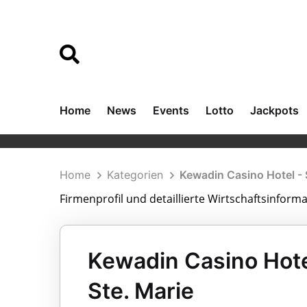
Home
News
Events
Lotto
Jackpots
Home
Kategorien
Kewadin Casino Hotel - 
Firmenprofil und detaillierte Wirtschaftsinforma
Kewadin Casino Hotel
Ste. Marie