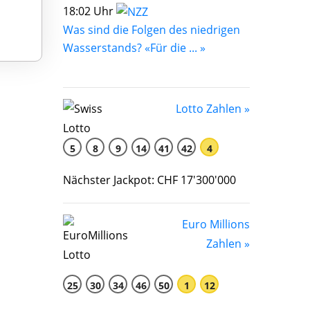
18:02 Uhr
Was sind die Folgen des niedrigen
Wasserstands? «Für die ... »
Lotto Zahlen »
5
8
9
14
41
42
4
Nächster Jackpot: CHF 17'300'000
Euro Millions
Zahlen »
25
30
34
46
50
1
12