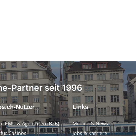
ne-Partner seit 1996
os.ch-Nutzer
Links
e KMU & Agenturen (B2B)
Medien & News
 für Casinos
Jobs & Karriere