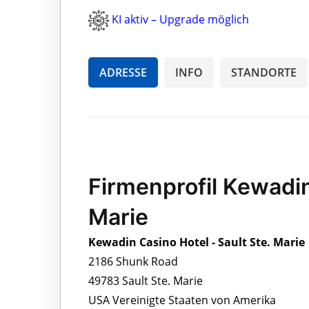
KI aktiv – Upgrade möglich
ADRESSE
INFO
STANDORTE
Firmenprofil Kewadin
Marie
Kewadin Casino Hotel - Sault Ste. Marie
2186 Shunk Road
49783 Sault Ste. Marie
USA Vereinigte Staaten von Amerika