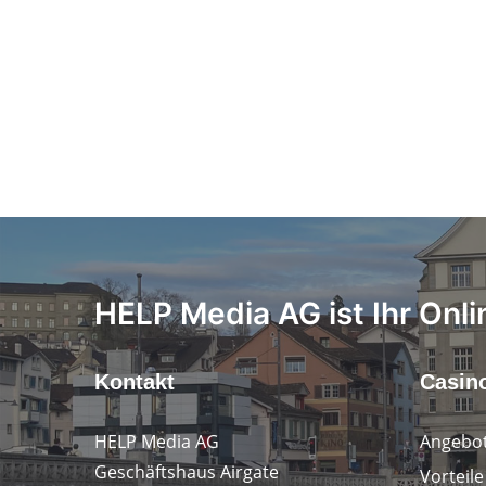
HELP Media AG ist Ihr Onli
Kontakt
Casin
HELP Media AG
Angebot
Geschäftshaus Airgate
Vorteile