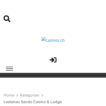
Home
Kategorien
Leelanau Sands Casino & Lodge