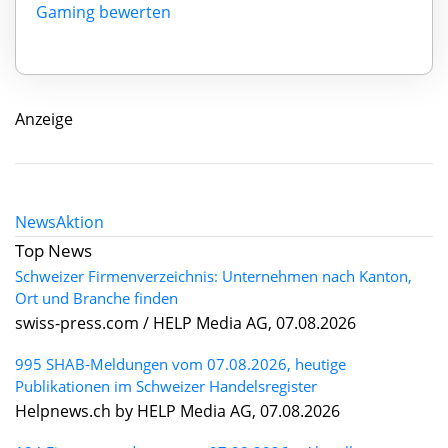
Gaming bewerten
Anzeige
News
Aktion
Top News
Schweizer Firmenverzeichnis: Unternehmen nach Kanton,
Ort und Branche finden
swiss-press.com / HELP Media AG, 07.08.2026
995 SHAB-Meldungen vom 07.08.2026, heutige
Publikationen im Schweizer Handelsregister
Helpnews.ch by HELP Media AG, 07.08.2026