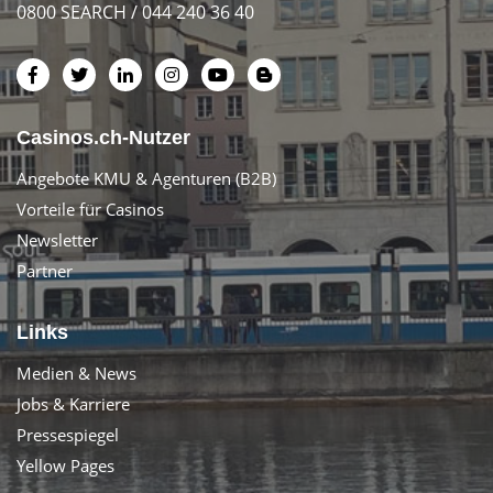
0800 SEARCH / 044 240 36 40
Casinos.ch-Nutzer
Angebote KMU & Agenturen (B2B)
Vorteile für Casinos
Newsletter
Partner
Links
Medien & News
Jobs & Karriere
Pressespiegel
Yellow Pages