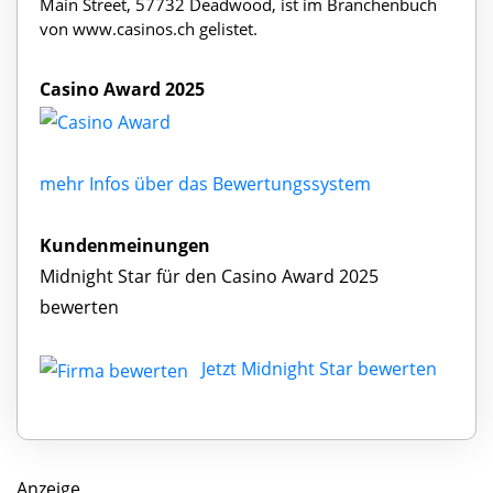
Main Street, 57732 Deadwood, ist im Branchenbuch
von www.casinos.ch gelistet.
Casino Award 2025
mehr Infos über das Bewertungssystem
Kundenmeinungen
Midnight Star für den Casino Award 2025
bewerten
Jetzt Midnight Star bewerten
Anzeige