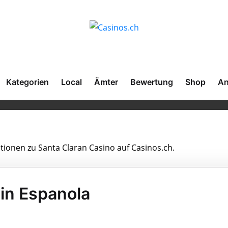
Kategorien
Local
Ämter
Bewertung
Shop
An
ationen zu Santa Claran Casino auf Casinos.ch.
 in Espanola