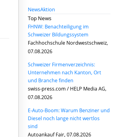
News
Aktion
Top News
FHNW: Benachteiligung im
Schweizer Bildungssystem
Fachhochschule Nordwestschweiz,
07.08.2026
Schweizer Firmenverzeichnis:
Unternehmen nach Kanton, Ort
und Branche finden
swiss-press.com / HELP Media AG,
07.08.2026
E-Auto-Boom: Warum Benziner und
Diesel noch lange nicht wertlos
sind
Autoankauf Fair, 07.08.2026