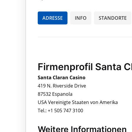
ADRESSE
INFO
STANDORTE
Firmenprofil Santa C
Santa Claran Casino
419 N. Riverside Drive
87532 Espanola
USA Vereinigte Staaten von Amerika
Tel.: +1 505 747 3100
Weitere Informationen