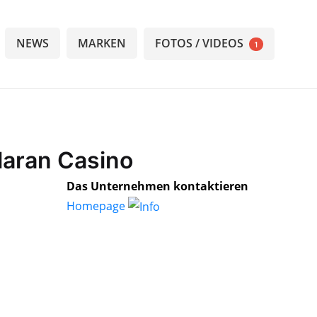
NEWS
MARKEN
FOTOS / VIDEOS
1
laran Casino
Das Unternehmen kontaktieren
Homepage