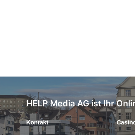
HELP Media AG ist Ihr Onli
Kontakt
Casin