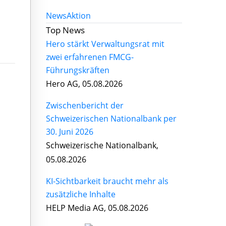
News
Aktion
Top News
Hero stärkt Verwaltungsrat mit
zwei erfahrenen FMCG-
Führungskräften
Hero AG, 05.08.2026
Zwischenbericht der
Schweizerischen Nationalbank per
30. Juni 2026
Schweizerische Nationalbank,
05.08.2026
KI-Sichtbarkeit braucht mehr als
zusätzliche Inhalte
HELP Media AG, 05.08.2026