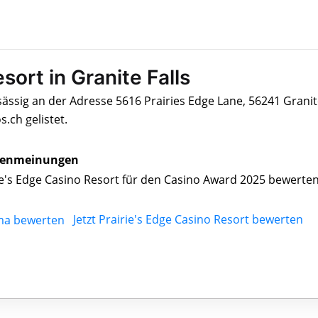
sort in Granite Falls
sässig an der Adresse 5616 Prairies Edge Lane, 56241 Grani
.ch gelistet.
enmeinungen
ie's Edge Casino Resort für den Casino Award 2025 bewerte
Jetzt Prairie's Edge Casino Resort bewerten