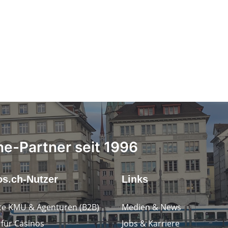
ne-Partner seit 1996
os.ch-Nutzer
Links
e KMU & Agenturen (B2B)
Medien & News
 für Casinos
Jobs & Karriere