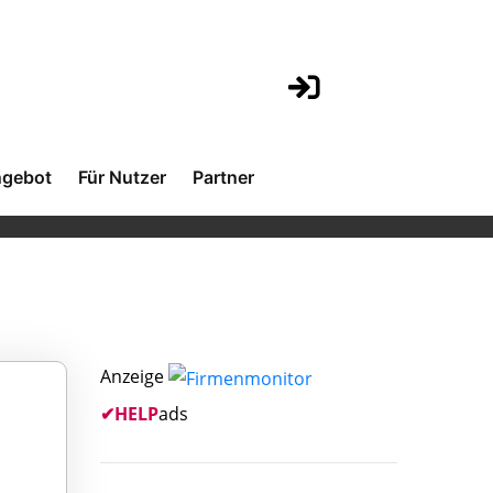
gebot
Für Nutzer
Partner
Anzeige
✔
HELP
ads