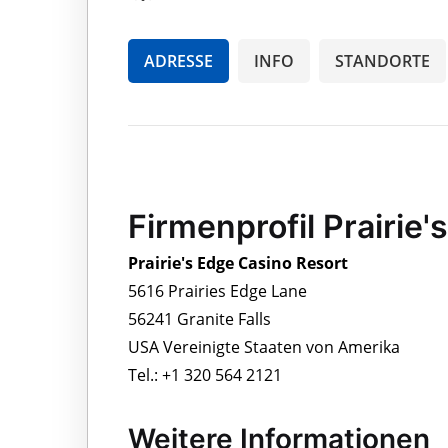
ADRESSE
INFO
STANDORTE
Firmenprofil Prairie
Prairie's Edge Casino Resort
5616 Prairies Edge Lane
56241 Granite Falls
USA Vereinigte Staaten von Amerika
Tel.: +1 320 564 2121
Weitere Informationen