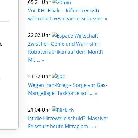
05:21 Uhr
Vor KFC-Filiale – Influencer (24)
während Livestream erschossen »
22:02 Uhr
te
Zwischen Genie und Wahnsinn:
Roboterfabriken auf dem Mond?
Mit ... »
21:32 Uhr
n
Wegen Iran-Krieg – Sorge vor Gas-
Mangellage: Taskforce soll ... »
21:04 Uhr
Ist die Hitzewelle schuld?: Massiver
Felssturz heute Mittag am ... »