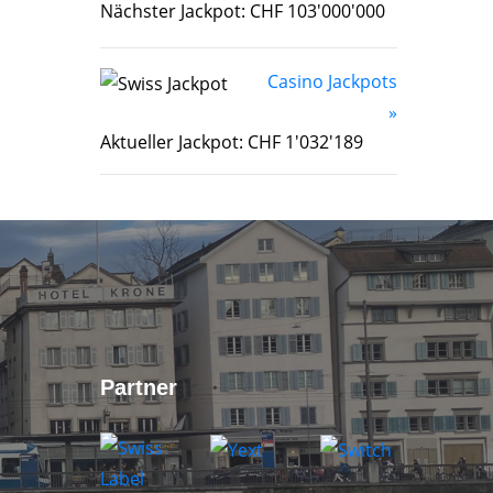
Nächster Jackpot: CHF 103'000'000
Casino Jackpots
»
Aktueller Jackpot: CHF 1'032'189
Partner