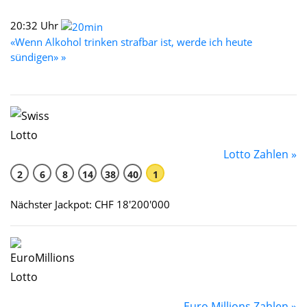
20:32 Uhr
«Wenn Alkohol trinken strafbar ist, werde ich heute
sündigen» »
Lotto Zahlen »
2
6
8
14
38
40
1
Nächster Jackpot: CHF 18'200'000
Euro Millions Zahlen »