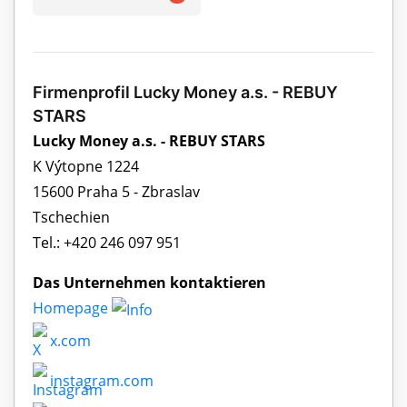
Firmenprofil Lucky Money a.s. - REBUY
STARS
Lucky Money a.s. - REBUY STARS
K Výtopne 1224
15600 Praha 5 - Zbraslav
Tschechien
Tel.: +420 246 097 951
Das Unternehmen kontaktieren
Homepage
x.com
instagram.com