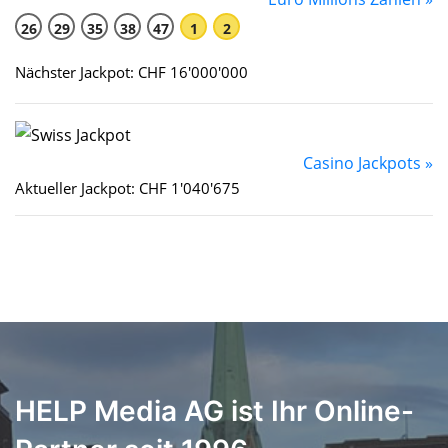
26
29
35
38
47
1
2
Nächster Jackpot: CHF 16'000'000
Casino Jackpots »
Aktueller Jackpot: CHF 1'040'675
HELP Media AG ist Ihr Online-