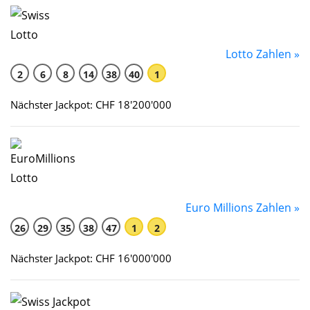
Lotto Zahlen »
2
6
8
14
38
40
1
Nächster Jackpot: CHF 18'200'000
Euro Millions Zahlen »
26
29
35
38
47
1
2
Nächster Jackpot: CHF 16'000'000