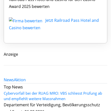
Award 2025 bewerten
Jetzt Railroad Pass Hotel and
Casino bewerten
Anzeige
News
Aktion
Top News
Cybervorfall bei der RUAG MRO: VBS schliesst Prüfung ab
und empfiehlt weitere Massnahmen
Departement für Verteidigung, Bevölkerungsschutz