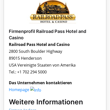
Firmenprofil Railroad Pass Hotel and
Casino
Railroad Pass Hotel and Casino
2800 South Boulder Highway
89015 Henderson
USA Vereinigte Staaten von Amerika
Tel.: +1 702 294 5000
Das Unternehmen kontaktieren
Homepage
Weitere Informationen