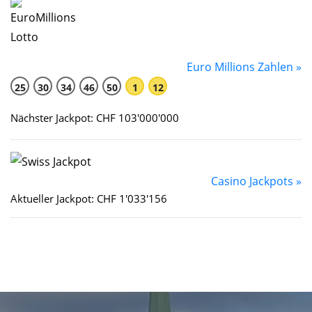
Euro Millions Zahlen »
25
30
34
46
50
1
12
Nächster Jackpot: CHF 103'000'000
Casino Jackpots »
Aktueller Jackpot: CHF 1'033'156