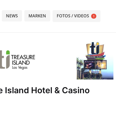
NEWS
MARKEN
FOTOS / VIDEOS
1
e Island Hotel & Casino