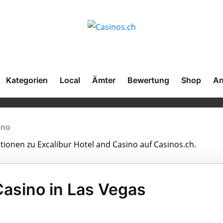
Kategorien
Local
Ämter
Bewertung
Shop
An
ino
ationen zu Excalibur Hotel and Casino auf Casinos.ch.
Casino in Las Vegas