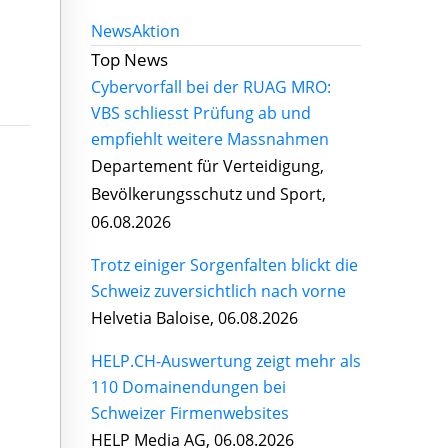
News
Aktion
Top News
Cybervorfall bei der RUAG MRO:
VBS schliesst Prüfung ab und
empfiehlt weitere Massnahmen
Departement für Verteidigung,
Bevölkerungsschutz und Sport,
06.08.2026
Trotz einiger Sorgenfalten blickt die
Schweiz zuversichtlich nach vorne
Helvetia Baloise, 06.08.2026
HELP.CH-Auswertung zeigt mehr als
110 Domainendungen bei
Schweizer Firmenwebsites
HELP Media AG, 06.08.2026