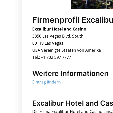
Firmenprofil Excalib
Excalibur Hotel and Casino
3850 Las Vegas Blvd. South
89119 Las Vegas
USA Vereinigte Staaten von Amerika
Tel.: +1 702 597 7777
Weitere Informationen
Eintrag ändern
Excalibur Hotel and Cas
Die Firma Excalibur Hotel and Casino, ans