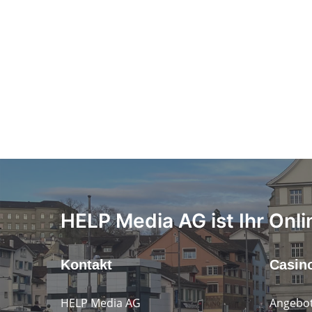
HELP Media AG ist Ihr Onli
Kontakt
Casin
HELP Media AG
Angebot