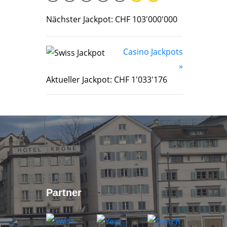
Nächster Jackpot: CHF 103'000'000
Casino Jackpots
»
Aktueller Jackpot: CHF 1'033'176
Partner